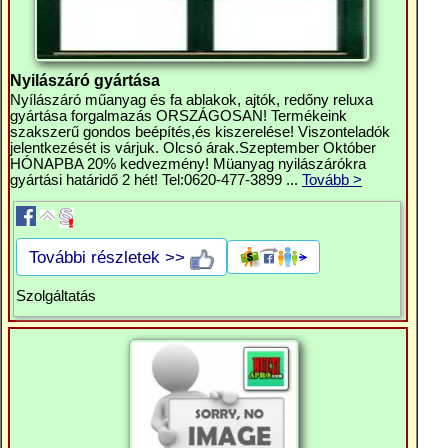
Nyilászáró gyártása
Nyílászáró műanyag és fa ablakok, ajtók, redőny reluxa
gyártása forgalmazás ORSZÁGOSAN! Termékeink
szakszerű gondos beépítés,és kiszerelése! Viszonteladók
jelentkezését is várjuk. Olcsó árak.Szeptember Október
HÓNAPBA 20% kedvezmény! Müanyag nyilászárókra
gyártási határidő 2 hét! Tel:0620-477-3899 ...
Tovább >
További részletek >>
Szolgáltatás