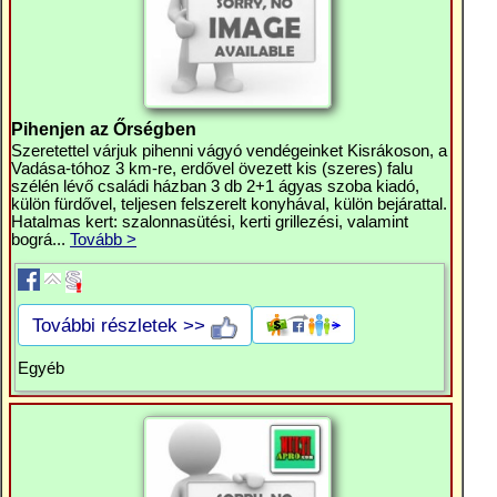
Pihenjen az Őrségben
Szeretettel várjuk pihenni vágyó vendégeinket Kisrákoson, a
Vadása-tóhoz 3 km-re, erdővel övezett kis (szeres) falu
szélén lévő családi házban 3 db 2+1 ágyas szoba kiadó,
külön fürdővel, teljesen felszerelt konyhával, külön bejárattal.
Hatalmas kert: szalonnasütési, kerti grillezési, valamint
bográ...
Tovább >
További részletek >>
Egyéb