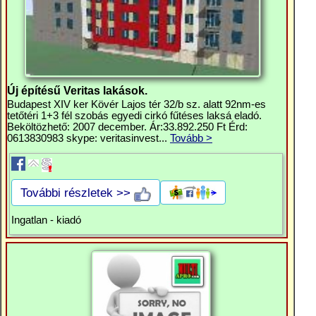
Új építésű Veritas lakások.
Budapest XIV ker Kövér Lajos tér 32/b sz. alatt 92nm-es
tetőtéri 1+3 fél szobás egyedi cirkó fűtéses laksá eladó.
Beköltözhető: 2007 december. Ár:33.892.250 Ft Érd:
0613830983 skype: veritasinvest...
Tovább >
További részletek >>
Ingatlan - kiadó