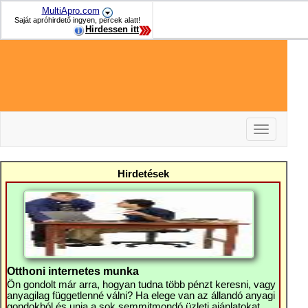
MultiApro.com
Saját apróhirdető ingyen, percek alatt!
Hirdessen itt
Toggle
navigation
-
-
Hirdetések
-
Otthoni internetes munka
Ön gondolt már arra, hogyan tudna több pénzt keresni, vagy
anyagilag függetlenné válni? Ha elege van az állandó anyagi
gondokból és unja a sok semmitmondó üzleti ajánlatokat,