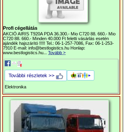
Profi cégellátás
AKCIÓ AIRIS T920A PDA 36.300.- Mio C720 88. 660.- Mio
C720 88. 660.- Minden 40.000 Ft feletti vásárlás esetén
ajándék hajszárító !!!!! Tel.: 06-1-257-7086, Fax: 06-1-253-
7910 E-mail:
info@bestlogistics.hu
Honlap:
www.bestlogistics.hu...
Tovább >
További részletek >>
Elektronika