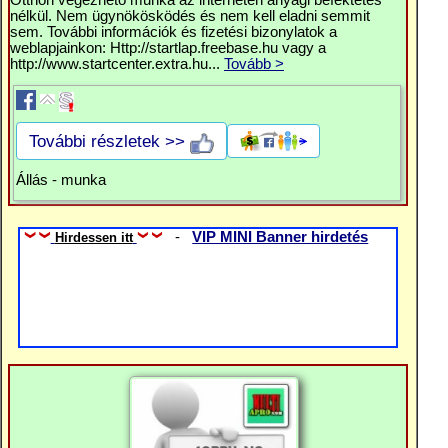
Otthon végezhető munka az interneten anyagi befektetés
nélkül. Nem ügynökösködés és nem kell eladni semmit
sem. További információk és fizetési bizonylatok a
weblapjainkon: Http://startlap.freebase.hu vagy a
http://www.startcenter.extra.hu...
Tovább >
További részletek >>
Állás - munka
-
VIP MINI Banner hirdetés
Hirdessen itt