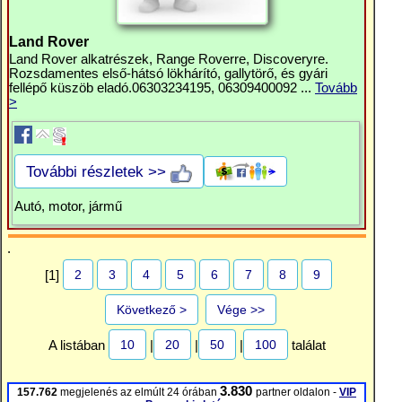
Land Rover
Land Rover alkatrészek, Range Roverre, Discoveryre.
Rozsdamentes első-hátsó lökhárító, gallytörő, és gyári
fellépő küszöb eladó.06303234195, 06309400092 ...
Tovább
>
További részletek >>
Autó, motor, jármű
.
2
3
4
5
6
7
8
9
[1]
Következő >
Vége >>
10
20
50
100
A listában
|
|
|
találat
3.830
157.762
megjelenés az elmúlt 24 órában
partner oldalon -
VIP