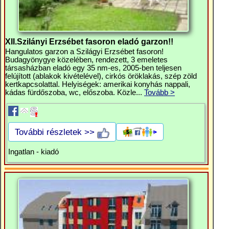
XII.Szilányi Erzsébet fasoron eladó garzon!!
Hangulatos garzon a Szilágyi Erzsébet fasoron!
Budagyönygye közelében, rendezett, 3 emeletes
társasházban eladó egy 35 nm-es, 2005-ben teljesen
felújított (ablakok kivételével), cirkós öröklakás, szép zöld
kertkapcsolattal. Helyiségek: amerikai konyhás nappali,
kádas fürdőszoba, wc, előszoba. Közle...
Tovább >
További részletek >>
Ingatlan - kiadó