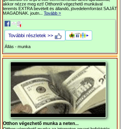
akkor nézze meg ezt! Otthonról végezhető munkával
teremts EXTRA bevételt és állandó, jövedelemforrást SAJÁT
MAGADNAK. joutn...
Tovább >
További részletek >>
Állás - munka
Otthon végezhető munka a neten...