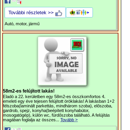
További részletek >>
Autó, motor, jármű
58m2-es felújított lakás!
Eladó a 22. kerületben egy 58m2-es összkomfortos 4.
emeleti egy éve tejesen felújított öröklakás! A lakásban 1+2
félszoba(laminált parkettás, mindhárom szoba), előszoba,
gardrob, spejz, konyha(beépített konyhabútor,
mosogatógép), külön wc, fürdőszoba található. A felújítás
magában foglalja az összes...
Tovább >