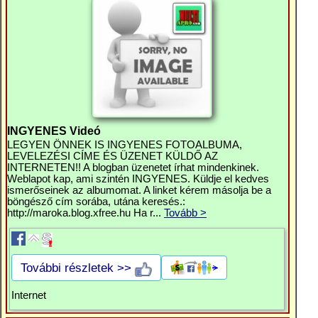
INGYENES Videó
LEGYEN ÖNNEK IS INGYENES FOTOALBUMA,
LEVELEZÉSI CÍME ÉS ÜZENET KÜLDŐ AZ
INTERNETEN!! A blogban üzenetet írhat mindenkinek.
Weblapot kap, ami szintén INGYENES. Küldje el kedves
ismerőseinek az albumomat. A linket kérem másolja be a
böngésző cím sorába, utána keresés.:
http://maroka.blog.xfree.hu Ha r...
Tovább >
További részletek >>
Internet