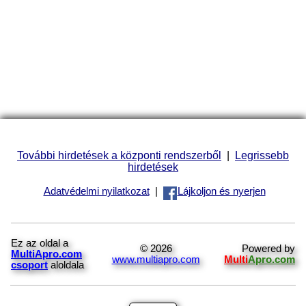
További hirdetések a központi rendszerből
|
Legrissebb
hirdetések
Adatvédelmi nyilatkozat
|
Lájkoljon és nyerjen
Ez az oldal a
© 2026
Powered by
MultiApro.com
www.multiapro.com
Multi
Apro.com
csoport
aloldala