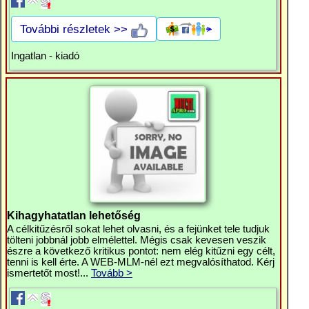
További részletek >>
Ingatlan - kiadó
Kihagyhatatlan lehetőség
A célkitűzésről sokat lehet olvasni, és a fejünket tele tudjuk
tölteni jobbnál jobb elmélettel. Mégis csak kevesen veszik
észre a következő kritikus pontot: nem elég kitűzni egy célt,
tenni is kell érte. A WEB-MLM-nél ezt megvalósíthatod. Kérj
ismertetőt most!...
Tovább >