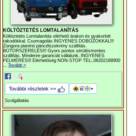
KÖLTÖZTETÉS LOMTALANÍTÁS
Költöztetés Lomtalanítás elérhető árakon és gyakorlott
rakodókkal. Csomagolás INGYENES DOBOZOKKAL!!!
Zongora pianínó páncélszekrény szállítás.
BÚTORSZERELÉS!!! Gyors pontos sérülésmentes
szállítás. Mindenre garanciát vállalunk. INGYENES
FELMÉRÉS!!! Elérhetőség NON-STOP TEL:.06202188900
...
Tovább >
További részletek >>
Szolgáltatás