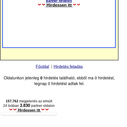
Banner hirdetés
Hirdessen itt
|
Főoldal
Hirdetés feladás
Oldalunkon jelenleg
0
hirdetés található, ebből ma 0 hirdetést,
tegnap 0 hirdetést adtak fel.
157.762
megjelenés az elmúlt
3.830
24 órában
partner oldalon
Hirdessen itt