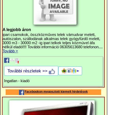
A legjobb áron
ipari csarnokok, összközműves telek vámudvar melett,
autószalon, szállodának alkalmas telek gyógyfürdő melett,
3000 m3 - 30000 m2 -ig ipari telkek teljes közmúvel áfa
nélkül eladó!!!! További információ 06305613680 telefonon....
Tovább >
További részletek >>
Ingatlan - kiadó
Facebookon megosztott kiemelt hirdetések