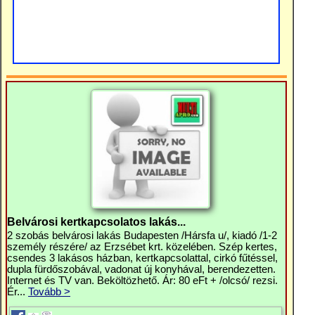
Belvárosi kertkapcsolatos lakás...
2 szobás belvárosi lakás Budapesten /Hársfa u/, kiadó /1-2
személy részére/ az Erzsébet krt. közelében. Szép kertes,
csendes 3 lakásos házban, kertkapcsolattal, cirkó fűtéssel,
dupla fürdőszobával, vadonat új konyhával, berendezetten.
Internet és TV van. Beköltözhető. Ár: 80 eFt + /olcsó/ rezsi.
Ér...
Tovább >