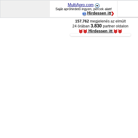
MultiApro.com
Saját apróhirdető ingyen, percek alatt!
Hirdessen itt
157.762
megjelenés az elmúlt
3.830
24 órában
partner oldalon
Hirdessen itt