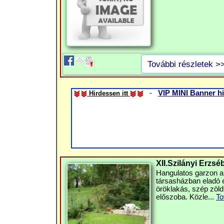
További részletek >
-
VIP MINI Banner hi
Hirdessen itt
XII.Szilányi Erzsé
Hangulatos garzon a
társasházban eladó eg
öröklakás, szép zöld
előszoba. Közle...
To