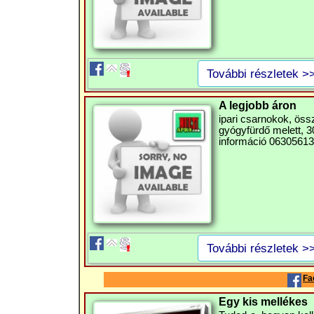
További részletek >
A legjobb áron
ipari csarnokok, ös
gyógyfürdő melett, 30
információ 063056136
További részletek >
Fa
Egy kis mellékes