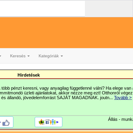
Keresés
Kategóriák
Hirdetések
 több pénzt keresni, vagy anyagilag függetlenné válni? Ha elege van 
mmitmondó üzleti ajánlatokat, akkor nézze meg ezt! Otthonról vége
 és állandó, jövedelemforrást SAJÁT MAGADNAK. joutn...
Tovább >
Állás - munk
>