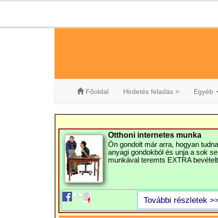
Fõoldal
Hirdetés feladás >
Egyéb
Otthoni internetes munka
Ön gondolt már arra, hogyan tudna
anyagi gondokból és unja a sok se
munkával teremts EXTRA bevételt
További részletek >