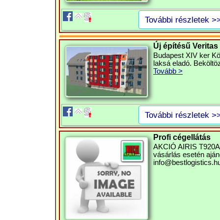
További részletek >
Új építésű Veritas
Budapest XIV ker Köv
laksá eladó. Beköltö
Tovább >
További részletek >
Profi cégellátás
AKCIÓ AIRIS T920A P
vásárlás esetén ajánd
info@bestlogistics.h