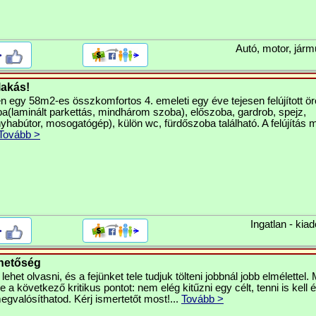
Autó, motor, járm
>
lakás!
en egy 58m2-es összkomfortos 4. emeleti egy éve tejesen felújított ör
a(laminált parkettás, mindhárom szoba), előszoba, gardrob, spejz,
yhabútor, mosogatógép), külön wc, fürdőszoba található. A felújítás
Tovább >
Ingatlan - kiad
>
ehetőség
lehet olvasni, és a fejünket tele tudjuk tölteni jobbnál jobb elmélettel
a következő kritikus pontot: nem elég kitűzni egy célt, tenni is kell é
valósíthatod. Kérj ismertetőt most!...
Tovább >