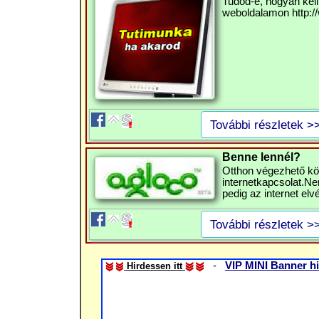
Tudod-e, hogyan kell
weboldalamon http://
További részletek >
Benne lennél?
Otthon végezhető kö
internetkapcsolat.Nem
pedig az internet elv
További részletek >
-
VIP MINI Banner hi
Hirdessen itt