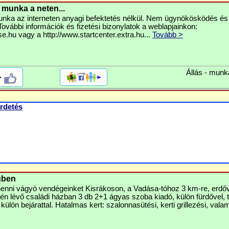
munka a neten...
nka az interneten anyagi befektetés nélkül. Nem ügynökösködés és
ovábbi információk és fizetési bizonylatok a weblapjainkon:
ase.hu vagy a http://www.startcenter.extra.hu...
Tovább >
Állás - munk
>
rdetés
gben
ihenni vágyó vendégeinket Kisrákoson, a Vadása-tóhoz 3 km-re, erdőv
élén lévő családi házban 3 db 2+1 ágyas szoba kiadó, külön fürdővel, 
 külön bejárattal. Hatalmas kert: szalonnasütési, kerti grillezési, valam