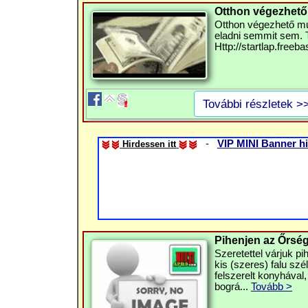
Otthon végezhető 
Otthon végezhető mu
eladni semmit sem. T
Http://startlap.freeb
További részletek >
-
VIP MINI Banner hi
Hirdessen itt
Pihenjen az Őrsé
Szeretettel várjuk p
kis (szeres) falu sz
felszerelt konyhával,
bográ...
Tovább >