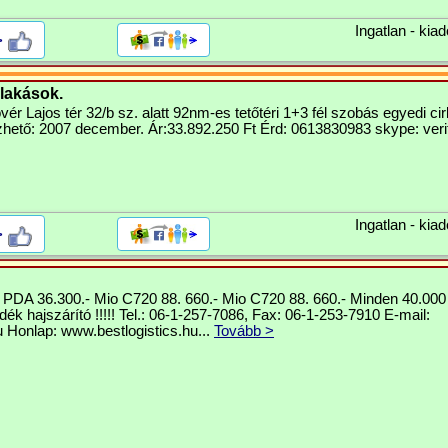
Ingatlan - kiad
>
 lakások.
ér Lajos tér 32/b sz. alatt 92nm-es tetőtéri 1+3 fél szobás egyedi ci
zhető: 2007 december. Ár:33.892.250 Ft Érd: 0613830983 skype: verit
Ingatlan - kiad
>
DA 36.300.- Mio C720 88. 660.- Mio C720 88. 660.- Minden 40.000 Ft
ék hajszárító !!!!! Tel.: 06-1-257-7086, Fax: 06-1-253-7910 E-mail:
u
Honlap: www.bestlogistics.hu...
Tovább >