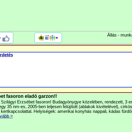
Állás - munk
>
rdetés
bet fasoron eladó garzon!!
 Szilágyi Erzsébet fasoron! Budagyönygye közelében, rendezett, 3 e
y 35 nm-es, 2005-ben teljesen felújított (ablakok kivételével), cirkó
 kertkapcsolattal. Helyiségek: amerikai konyhás nappali, kádas fürd
vább >