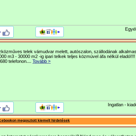
Egyé
>
szközműves telek vámudvar melett, autószalon, szállodának alkalmas
00 m3 - 30000 m2 -ig ipari telkek teljes közmúvel áfa nélkül eladó!!!!
80 telefonon....
Tovább >
Ingatlan - kiad
>
cebookon megosztott kiemelt hirdetések