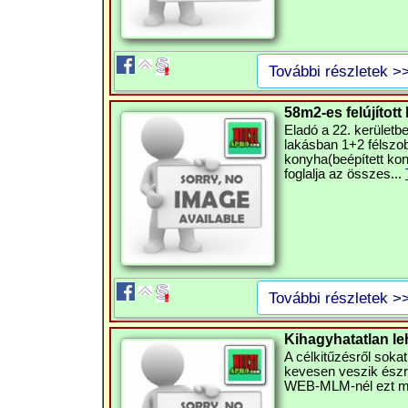
További részletek >
58m2-es felújított 
Eladó a 22. kerületb
lakásban 1+2 félszob
konyha(beépített kon
foglalja az összes...
További részletek >
Kihagyhatatlan l
A célkitűzésről sokat 
kevesen veszik észre 
WEB-MLM-nél ezt meg