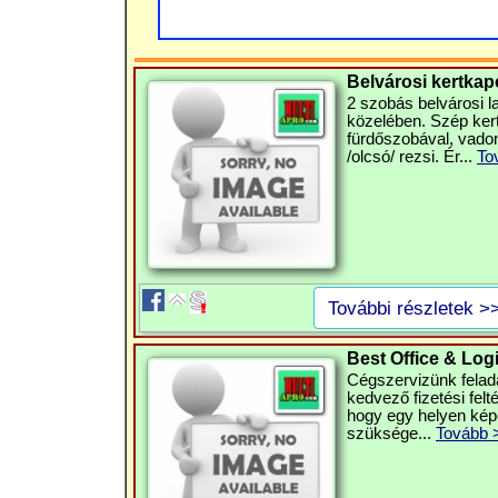
Belvárosi kertkapc
2 szobás belvárosi l
közelében. Szép kert
fürdőszobával, vadon
/olcsó/ rezsi. Ér...
To
További részletek >
Best Office & Log
Cégszervizünk felada
kedvező fizetési felté
hogy egy helyen kép
szüksége...
Tovább 