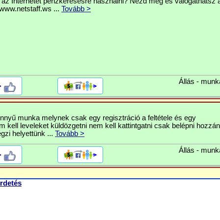
 az Internetet pénzkeresésre használni? Nézd meg és válogathatsz a
www.netstaff.ws ...
Tovább >
Állás - munk
>
nnyű munka melynek csak egy regisztráció a feltétele és egy
 kell leveleket küldözgetni nem kell kattintgatni csak belépni hozzán
égzi helyettünk ...
Tovább >
Állás - munk
>
rdetés