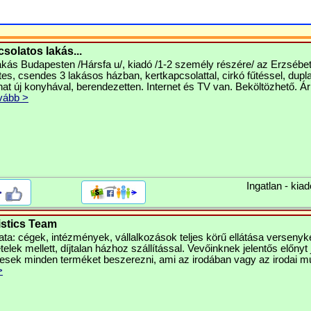
solatos lakás...
akás Budapesten /Hársfa u/, kiadó /1-2 személy részére/ az Erzsébet 
es, csendes 3 lakásos házban, kertkapcsolattal, cirkó fűtéssel, dupl
at új konyhával, berendezetten. Internet és TV van. Beköltözhető. Ár
vább >
Ingatlan - kiad
>
istics Team
ta: cégek, intézmények, vállalkozások teljes körű ellátása versenyk
telek mellett, díjtalan házhoz szállítással. Vevőinknek jelentős előnyt 
esek minden terméket beszerezni, ami az irodában vagy az irodai 
>