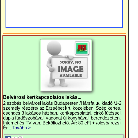
Belvárosi kertkapcsolatos lakás...
2 szobás belvárosi lakás Budapesten /Hársfa u/, kiadó /1-2
személy részére/ az Erzsébet krt. közelében. Szép kertes,
csendes 3 lakásos házban, kertkapcsolattal, cirkó fűtéssel,
dupla fürdőszobával, vadonat új konyhával, berendezetten.
Internet és TV van. Beköltözhető. Ár: 80 eFt + /olcsó/ rezsi.
Ér...
Tovább >