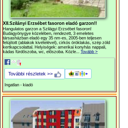
XII.Szilányi Erzsébet fasoron eladó garzon!!
Hangulatos garzon a Szilágyi Erzsébet fasoron!
Budagyönygye közelében, rendezett, 3 emeletes
társasházban eladó egy 35 nm-es, 2005-ben teljesen
felújított (ablakok kivételével), cirkós öröklakás, szép zöld
kertkapcsolattal. Helyiségek: amerikai konyhás nappali,
kádas fürdőszoba, wc, előszoba. Közle...
Tovább >
További részletek >>
Ingatlan - kiadó