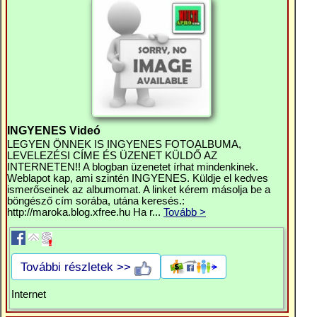
INGYENES Videó
LEGYEN ÖNNEK IS INGYENES FOTOALBUMA,
LEVELEZÉSI CÍME ÉS ÜZENET KÜLDŐ AZ
INTERNETEN!! A blogban üzenetet írhat mindenkinek.
Weblapot kap, ami szintén INGYENES. Küldje el kedves
ismerőseinek az albumomat. A linket kérem másolja be a
böngésző cím sorába, utána keresés.:
http://maroka.blog.xfree.hu Ha r...
Tovább >
További részletek >>
Internet