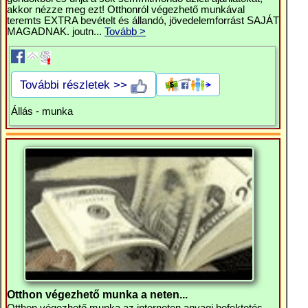
akkor nézze meg ezt! Otthonról végezhető munkával
teremts EXTRA bevételt és állandó, jövedelemforrást SAJÁT
MAGADNAK. joutn...
Tovább >
További részletek >>
Állás - munka
Otthon végezhető munka a neten...