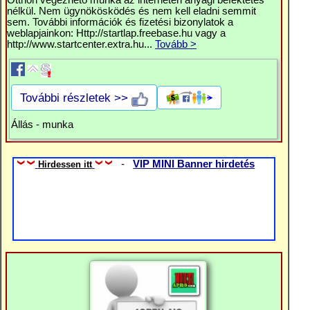
Otthon végezhető munka az interneten anyagi befektetés
nélkül. Nem ügynökösködés és nem kell eladni semmit
sem. További információk és fizetési bizonylatok a
weblapjainkon: Http://startlap.freebase.hu vagy a
http://www.startcenter.extra.hu...
Tovább >
További részletek >>
Állás - munka
-
VIP MINI Banner hirdetés
Hirdessen itt