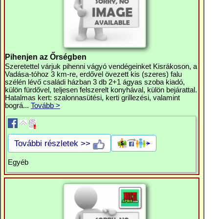
Pihenjen az Őrségben
Szeretettel várjuk pihenni vágyó vendégeinket Kisrákoson, a
Vadása-tóhoz 3 km-re, erdővel övezett kis (szeres) falu
szélén lévő családi házban 3 db 2+1 ágyas szoba kiadó,
külön fürdővel, teljesen felszerelt konyhával, külön bejárattal.
Hatalmas kert: szalonnasütési, kerti grillezési, valamint
bográ...
Tovább >
További részletek >>
Egyéb