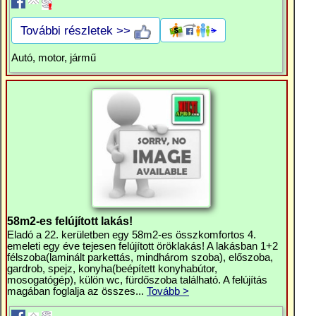
További részletek >>
Autó, motor, jármű
58m2-es felújított lakás!
Eladó a 22. kerületben egy 58m2-es összkomfortos 4.
emeleti egy éve tejesen felújított öröklakás! A lakásban 1+2
félszoba(laminált parkettás, mindhárom szoba), előszoba,
gardrob, spejz, konyha(beépített konyhabútor,
mosogatógép), külön wc, fürdőszoba található. A felújítás
magában foglalja az összes...
Tovább >