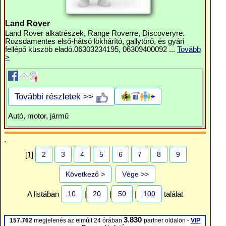
Land Rover
Land Rover alkatrészek, Range Roverre, Discoveryre.
Rozsdamentes első-hátsó lökhárító, gallytörő, és gyári
fellépő küszöb eladó.06303234195, 06309400092 ...
Tovább
>
További részletek >>
Autó, motor, jármű
.
2
3
4
5
6
7
8
9
[1]
Következő >
Vége >>
10
20
50
100
A listában
|
|
|
találat
3.830
157.762
megjelenés az elmúlt 24 órában
partner oldalon -
VIP