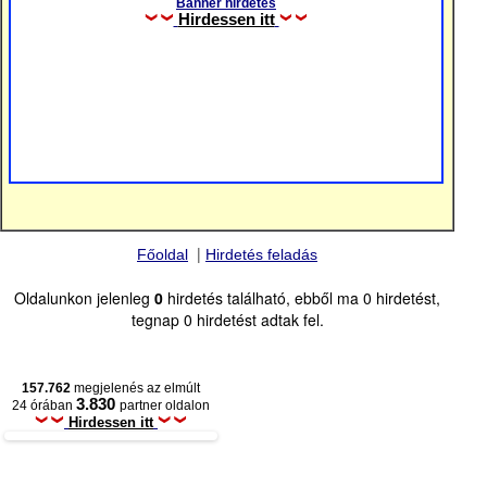
Banner hirdetés
Hirdessen itt
|
Főoldal
Hirdetés feladás
Oldalunkon jelenleg
0
hirdetés található, ebből ma 0 hirdetést,
tegnap 0 hirdetést adtak fel.
157.762
megjelenés az elmúlt
3.830
24 órában
partner oldalon
Hirdessen itt