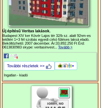
Új építésű Veritas lakások.
Budapest XIV ker Kövér Lajos tér 32/b sz. alatt 92nm-es
tetőtéri 1+3 fél szobás egyedi cirkó fűtéses laksá eladó.
Beköltözhető: 2007 december. Ár:33.892.250 Ft Érd:
0613830983 skype: veritasinvest...
Tovább >
További részletek >>
Ingatlan - kiadó