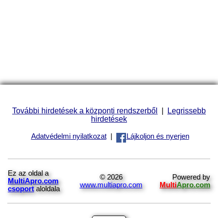
További hirdetések a központi rendszerből
|
Legrissebb
hirdetések
Adatvédelmi nyilatkozat
|
Lájkoljon és nyerjen
Ez az oldal a
© 2026
Powered by
MultiApro.com
www.multiapro.com
Multi
Apro.com
csoport
aloldala