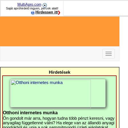
MultiApro.com
Saját apróhirdető ingyen, percek alatt!
Hirdessen itt
Toggle
navigation
-
-
Hirdetések
-
Otthoni internetes munka
Ön gondolt már arra, hogyan tudna több pénzt keresni, vagy
anyagilag függetlenné válni? Ha elege van az állandó anyagi
gondokból és unja a sok semmitmondó üzleti ajánlatokat,