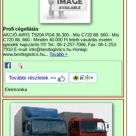
Profi cégellátás
AKCIÓ AIRIS T920A PDA 36.300.- Mio C720 88. 660.- Mio
C720 88. 660.- Minden 40.000 Ft feletti vásárlás esetén
ajándék hajszárító !!!!! Tel.: 06-1-257-7086, Fax: 06-1-253-
7910 E-mail:
info@bestlogistics.hu
Honlap:
www.bestlogistics.hu...
Tovább >
További részletek >>
Elektronika