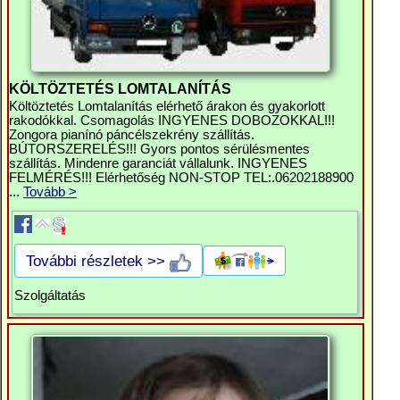
KÖLTÖZTETÉS LOMTALANÍTÁS
Költöztetés Lomtalanítás elérhető árakon és gyakorlott
rakodókkal. Csomagolás INGYENES DOBOZOKKAL!!!
Zongora pianínó páncélszekrény szállítás.
BÚTORSZERELÉS!!! Gyors pontos sérülésmentes
szállítás. Mindenre garanciát vállalunk. INGYENES
FELMÉRÉS!!! Elérhetőség NON-STOP TEL:.06202188900
...
Tovább >
További részletek >>
Szolgáltatás