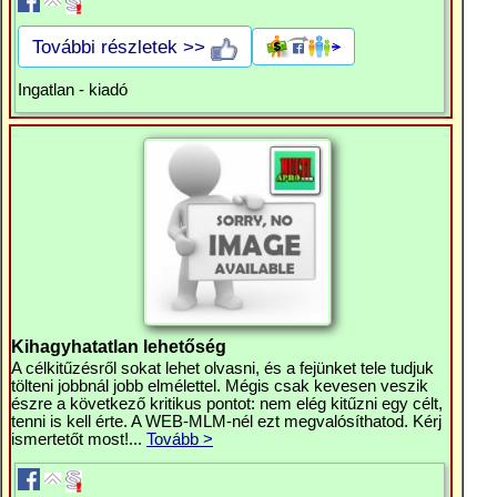
További részletek >>
Ingatlan - kiadó
Kihagyhatatlan lehetőség
A célkitűzésről sokat lehet olvasni, és a fejünket tele tudjuk
tölteni jobbnál jobb elmélettel. Mégis csak kevesen veszik
észre a következő kritikus pontot: nem elég kitűzni egy célt,
tenni is kell érte. A WEB-MLM-nél ezt megvalósíthatod. Kérj
ismertetőt most!...
Tovább >