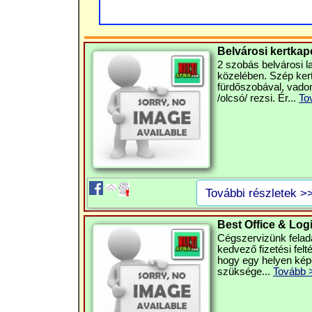
Belvárosi kertkapc
2 szobás belvárosi l
közelében. Szép kert
fürdőszobával, vadon
/olcsó/ rezsi. Ér...
To
További részletek >
Best Office & Log
Cégszervizünk felada
kedvező fizetési felté
hogy egy helyen kép
szüksége...
Tovább 