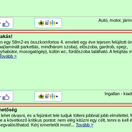
Autó, motor, járm
>
lakás!
en egy 58m2-es összkomfortos 4. emeleti egy éve tejesen felújított ör
a(laminált parkettás, mindhárom szoba), előszoba, gardrob, spejz,
yhabútor, mosogatógép), külön wc, fürdőszoba található. A felújítás
Tovább >
Ingatlan - kiad
>
ehetőség
lehet olvasni, és a fejünket tele tudjuk tölteni jobbnál jobb elmélettel
a következő kritikus pontot: nem elég kitűzni egy célt, tenni is kell é
valósíthatod. Kérj ismertetőt most!...
Tovább >