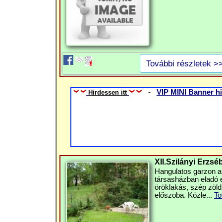
További részletek >
-
VIP MINI Banner hi
Hirdessen itt
XII.Szilányi Erzsé
Hangulatos garzon a
társasházban eladó eg
öröklakás, szép zöld
előszoba. Közle...
To