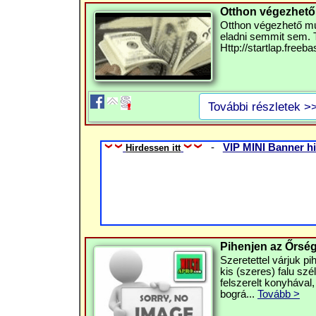
Otthon végezhető 
Otthon végezhető mu
eladni semmit sem. T
Http://startlap.freeb
További részletek >
-
VIP MINI Banner hi
Hirdessen itt
Pihenjen az Őrsé
Szeretettel várjuk p
kis (szeres) falu sz
felszerelt konyhával,
bográ...
Tovább >