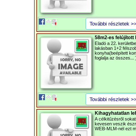
További részletek >
58m2-es felújított 
Eladó a 22. kerületb
lakásban 1+2 félszob
konyha(beépített kon
foglalja az összes...
További részletek >
Kihagyhatatlan l
A célkitűzésről sokat 
kevesen veszik észre 
WEB-MLM-nél ezt meg