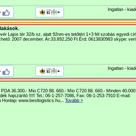
Ingatlan - kiad
>
 lakások.
ér Lajos tér 32/b sz. alatt 92nm-es tetőtéri 1+3 fél szobás egyedi ci
zhető: 2007 december. Ár:33.892.250 Ft Érd: 0613830983 skype: verit
Ingatlan - kiad
>
DA 36.300.- Mio C720 88. 660.- Mio C720 88. 660.- Minden 40.000 Ft
ék hajszárító !!!!! Tel.: 06-1-257-7086, Fax: 06-1-253-7910 E-mail:
u
Honlap: www.bestlogistics.hu...
Tovább >