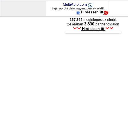
MultiApro.com
Saját apróhirdető ingyen, percek alatt!
Hirdessen itt
157.762
megjelenés az elmúlt
3.830
24 órában
partner oldalon
Hirdessen itt