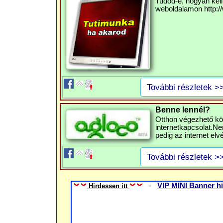
Tudod-e, hogyan kell
weboldalamon http://
További részletek >
Benne lennél?
Otthon végezhető kö
internetkapcsolat.Nem
pedig az internet elv
További részletek >
-
VIP MINI Banner hi
Hirdessen itt