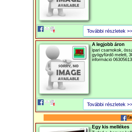
További részletek >
A legjobb áron
ipari csarnokok, ös
gyógyfürdő melett, 30
információ 063056136
További részletek >
Fa
Egy kis mellékes