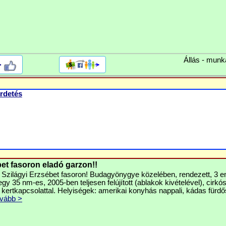
Állás - munk
>
rdetés
bet fasoron eladó garzon!!
 Szilágyi Erzsébet fasoron! Budagyönygye közelében, rendezett, 3 e
y 35 nm-es, 2005-ben teljesen felújított (ablakok kivételével), cirkó
 kertkapcsolattal. Helyiségek: amerikai konyhás nappali, kádas fürd
vább >