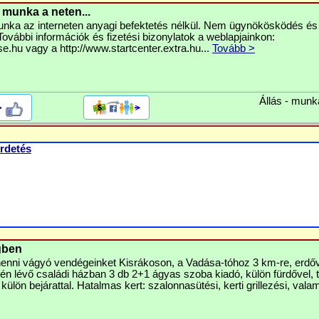
munka a neten...
nka az interneten anyagi befektetés nélkül. Nem ügynökösködés és
ovábbi információk és fizetési bizonylatok a weblapjainkon:
ase.hu vagy a http://www.startcenter.extra.hu...
Tovább >
Állás - munk
>
rdetés
gben
ihenni vágyó vendégeinket Kisrákoson, a Vadása-tóhoz 3 km-re, erdőv
élén lévő családi házban 3 db 2+1 ágyas szoba kiadó, külön fürdővel, 
 külön bejárattal. Hatalmas kert: szalonnasütési, kerti grillezési, valam