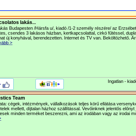
solatos lakás...
akás Budapesten /Hársfa u/, kiadó /1-2 személy részére/ az Erzsébet 
es, csendes 3 lakásos házban, kertkapcsolattal, cirkó fűtéssel, dupl
at új konyhával, berendezetten. Internet és TV van. Beköltözhető. Ár
vább >
Ingatlan - kiad
>
istics Team
ta: cégek, intézmények, vállalkozások teljes körű ellátása versenyk
telek mellett, díjtalan házhoz szállítással. Vevőinknek jelentős előnyt 
esek minden terméket beszerezni, ami az irodában vagy az irodai 
>