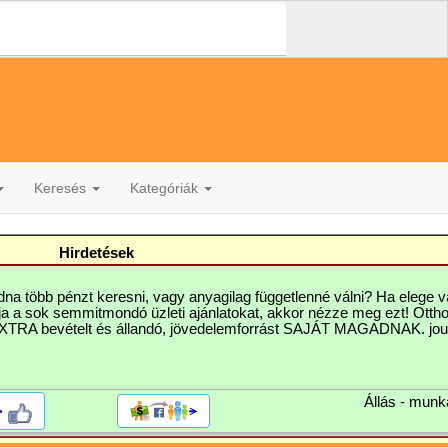
Keresés
Kategóriák
Hirdetések
dna több pénzt keresni, vagy anyagilag függetlenné válni? Ha elege 
ja a sok semmitmondó üzleti ajánlatokat, akkor nézze meg ezt! Ottho
XTRA bevételt és állandó, jövedelemforrást SAJÁT MAGADNAK. jout
Állás - munk
>