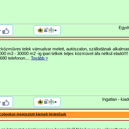
Egyé
>
szközműves telek vámudvar melett, autószalon, szállodának alkalmas
00 m3 - 30000 m2 -ig ipari telkek teljes közmúvel áfa nélkül eladó!!!!
80 telefonon....
Tovább >
Ingatlan - kiad
>
cebookon megosztott kiemelt hirdetések