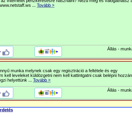
 az Internetet pénzkeresésre használni? Nézd meg és válogathatsz a
www.netstaff.ws ...
Tovább >
Állás - munk
>
nnyű munka melynek csak egy regisztráció a feltétele és egy
 kell leveleket küldözgetni nem kell kattintgatni csak belépni hozzán
égzi helyettünk ...
Tovább >
Állás - munk
>
rdetés