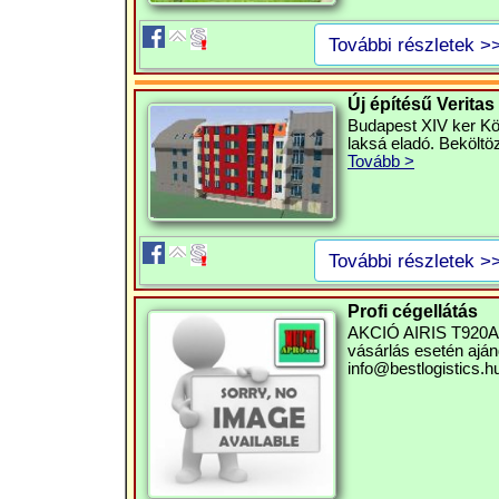
További részletek >
Új építésű Veritas
Budapest XIV ker Köv
laksá eladó. Beköltö
Tovább >
További részletek >
Profi cégellátás
AKCIÓ AIRIS T920A P
vásárlás esetén ajánd
info@bestlogistics.h