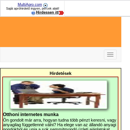
MultiApro.com
Saját apróhirdető ingyen, percek alatt!
Hirdessen itt
Toggle
navigation
-
-
Hirdetések
-
Otthoni internetes munka
Ön gondolt már arra, hogyan tudna több pénzt keresni, vagy
anyagilag függetlenné válni? Ha elege van az állandó anyagi
gondokból és unja a sok semmitmondó üzleti ajánlatokat,