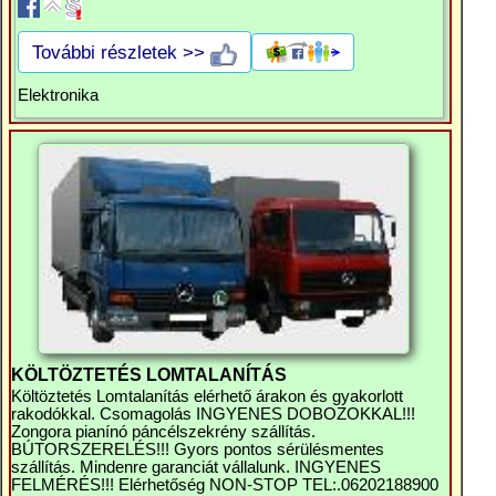
További részletek >>
Elektronika
KÖLTÖZTETÉS LOMTALANÍTÁS
Költöztetés Lomtalanítás elérhető árakon és gyakorlott
rakodókkal. Csomagolás INGYENES DOBOZOKKAL!!!
Zongora pianínó páncélszekrény szállítás.
BÚTORSZERELÉS!!! Gyors pontos sérülésmentes
szállítás. Mindenre garanciát vállalunk. INGYENES
FELMÉRÉS!!! Elérhetőség NON-STOP TEL:.06202188900