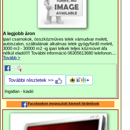
A legjobb áron
ipari csarnokok, összközműves telek vámudvar melett,
autószalon, szállodának alkalmas telek gyógyfürdő melett,
3000 m3 - 30000 m2 -ig ipari telkek teljes közmúvel áfa
nélkül eladó!!!! További információ 06305613680 telefonon....
Tovább >
További részletek >>
Ingatlan - kiadó
Facebookon megosztott kiemelt hirdetések