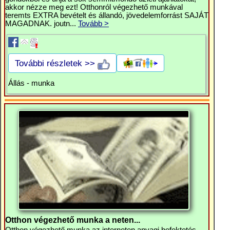
akkor nézze meg ezt! Otthonról végezhető munkával
teremts EXTRA bevételt és állandó, jövedelemforrást SAJÁT
MAGADNAK. joutn...
Tovább >
További részletek >>
Állás - munka
Otthon végezhető munka a neten...