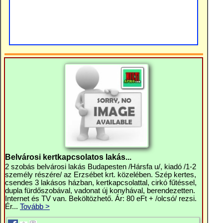
Belvárosi kertkapcsolatos lakás...
2 szobás belvárosi lakás Budapesten /Hársfa u/, kiadó /1-2
személy részére/ az Erzsébet krt. közelében. Szép kertes,
csendes 3 lakásos házban, kertkapcsolattal, cirkó fűtéssel,
dupla fürdőszobával, vadonat új konyhával, berendezetten.
Internet és TV van. Beköltözhető. Ár: 80 eFt + /olcsó/ rezsi.
Ér...
Tovább >