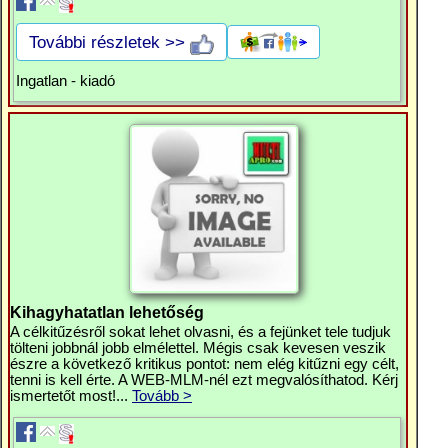
További részletek >>
Ingatlan - kiadó
Kihagyhatatlan lehetőség
A célkitűzésről sokat lehet olvasni, és a fejünket tele tudjuk
tölteni jobbnál jobb elmélettel. Mégis csak kevesen veszik
észre a következő kritikus pontot: nem elég kitűzni egy célt,
tenni is kell érte. A WEB-MLM-nél ezt megvalósíthatod. Kérj
ismertetőt most!...
Tovább >