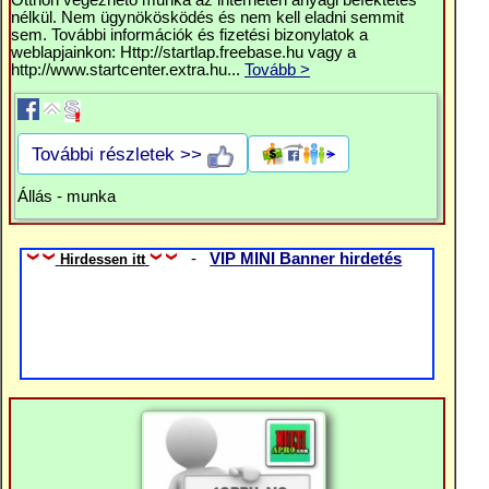
Otthon végezhető munka az interneten anyagi befektetés
nélkül. Nem ügynökösködés és nem kell eladni semmit
sem. További információk és fizetési bizonylatok a
weblapjainkon: Http://startlap.freebase.hu vagy a
http://www.startcenter.extra.hu...
Tovább >
További részletek >>
Állás - munka
-
VIP MINI Banner hirdetés
Hirdessen itt