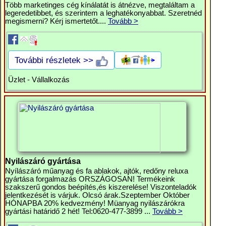
Több marketinges cég kínálatát is átnézve, megtaláltam a
legeredetibbet, és szerintem a leghatékonyabbat. Szeretnéd
megismerni? Kérj ismertetőt....
Tovább >
További részletek >>
Üzlet - Vállalkozás
Nyilászáró gyártása
Nyílászáró műanyag és fa ablakok, ajtók, redőny reluxa
gyártása forgalmazás ORSZÁGOSAN! Termékeink
szakszerű gondos beépítés,és kiszerelése! Viszonteladók
jelentkezését is várjuk. Olcsó árak.Szeptember Október
HÓNAPBA 20% kedvezmény! Müanyag nyilászárókra
gyártási határidő 2 hét! Tel:0620-477-3899 ...
Tovább >