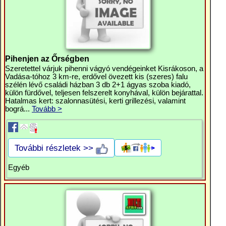
Pihenjen az Őrségben
Szeretettel várjuk pihenni vágyó vendégeinket Kisrákoson, a
Vadása-tóhoz 3 km-re, erdővel övezett kis (szeres) falu
szélén lévő családi házban 3 db 2+1 ágyas szoba kiadó,
külön fürdővel, teljesen felszerelt konyhával, külön bejárattal.
Hatalmas kert: szalonnasütési, kerti grillezési, valamint
bográ...
Tovább >
További részletek >>
Egyéb