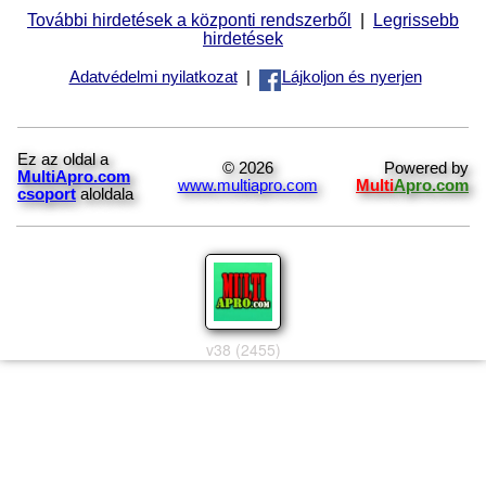
További hirdetések a központi rendszerből
|
Legrissebb
hirdetések
Adatvédelmi nyilatkozat
|
Lájkoljon és nyerjen
Ez az oldal a
© 2026
Powered by
MultiApro.com
www.multiapro.com
Multi
Apro.com
csoport
aloldala
v38 (2455)