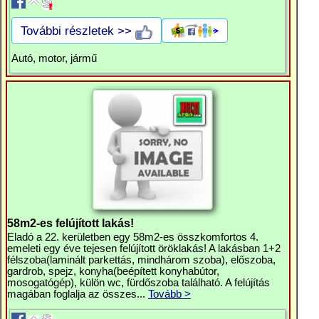
További részletek >>
Autó, motor, jármű
58m2-es felújított lakás!
Eladó a 22. kerületben egy 58m2-es összkomfortos 4.
emeleti egy éve tejesen felújított öröklakás! A lakásban 1+2
félszoba(laminált parkettás, mindhárom szoba), előszoba,
gardrob, spejz, konyha(beépített konyhabútor,
mosogatógép), külön wc, fürdőszoba található. A felújítás
magában foglalja az összes...
Tovább >