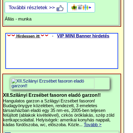
További részletek >>
Állás - munka
-
VIP MINI Banner hirdetés
Hirdessen itt
XII.Szilányi Erzsébet fasoron eladó garzon!!
Hangulatos garzon a Szilágyi Erzsébet fasoron!
Budagyönygye közelében, rendezett, 3 emeletes
társasházban eladó egy 35 nm-es, 2005-ben teljesen
felújított (ablakok kivételével), cirkós öröklakás, szép zöld
kertkapcsolattal. Helyiségek: amerikai konyhás nappali,
kádas fürdőszoba, wc, előszoba. Közle...
Tovább >