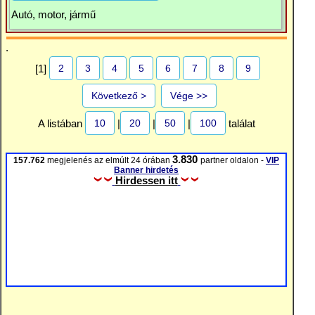
Autó, motor, jármű
.
2
3
4
5
6
7
8
9
[1]
Következő >
Vége >>
10
20
50
100
A listában
|
|
|
találat
3.830
157.762
megjelenés az elmúlt 24 órában
partner oldalon -
VIP
Banner hirdetés
Hirdessen itt