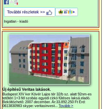
További részletek >>
Ingatlan - kiadó
Új építésű Veritas lakások.
Budapest XIV ker Kövér Lajos tér 32/b sz. alatt 92nm-es
tetőtéri 1+3 fél szobás egyedi cirkó fűtéses laksá eladó.
Beköltözhető: 2007 december. Ár:33.892.250 Ft Érd:
0613830983 skype: veritasinvest...
Tovább >