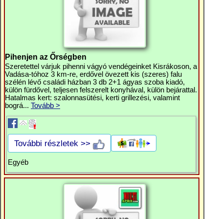
Pihenjen az Őrségben
Szeretettel várjuk pihenni vágyó vendégeinket Kisrákoson, a
Vadása-tóhoz 3 km-re, erdővel övezett kis (szeres) falu
szélén lévő családi házban 3 db 2+1 ágyas szoba kiadó,
külön fürdővel, teljesen felszerelt konyhával, külön bejárattal.
Hatalmas kert: szalonnasütési, kerti grillezési, valamint
bográ...
Tovább >
További részletek >>
Egyéb