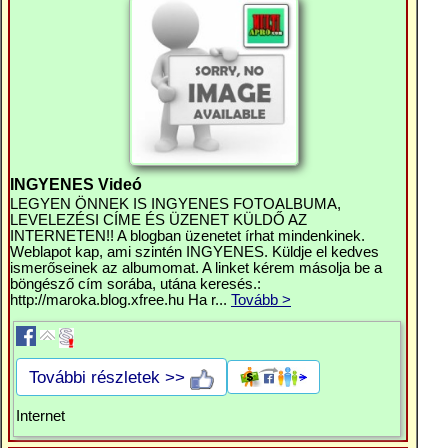
INGYENES Videó
LEGYEN ÖNNEK IS INGYENES FOTOALBUMA,
LEVELEZÉSI CÍME ÉS ÜZENET KÜLDŐ AZ
INTERNETEN!! A blogban üzenetet írhat mindenkinek.
Weblapot kap, ami szintén INGYENES. Küldje el kedves
ismerőseinek az albumomat. A linket kérem másolja be a
böngésző cím sorába, utána keresés.:
http://maroka.blog.xfree.hu Ha r...
Tovább >
További részletek >>
Internet