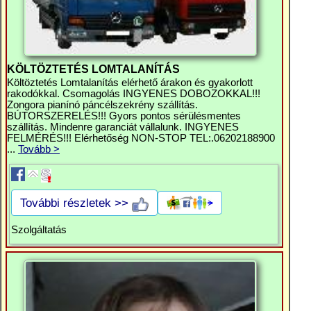
KÖLTÖZTETÉS LOMTALANÍTÁS
Költöztetés Lomtalanítás elérhető árakon és gyakorlott
rakodókkal. Csomagolás INGYENES DOBOZOKKAL!!!
Zongora pianínó páncélszekrény szállítás.
BÚTORSZERELÉS!!! Gyors pontos sérülésmentes
szállítás. Mindenre garanciát vállalunk. INGYENES
FELMÉRÉS!!! Elérhetőség NON-STOP TEL:.06202188900
...
Tovább >
További részletek >>
Szolgáltatás