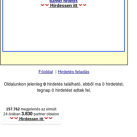
Banner hirdetés
Hirdessen itt
|
Főoldal
Hirdetés feladás
Oldalunkon jelenleg
0
hirdetés található, ebből ma 0 hirdetést,
tegnap 0 hirdetést adtak fel.
157.762
megjelenés az elmúlt
3.830
24 órában
partner oldalon
Hirdessen itt