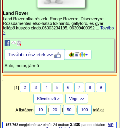
Land Rover
Land Rover alkatrészek, Range Roverre, Discoveryre.
Rozsdamentes első-hátsó lökhárító, gallytörő, és gyári
fellépő küszöb eladó.06303234195, 06309400092 ...
Tovább
>
További részletek >>
Autó, motor, jármű
.
2
3
4
5
6
7
8
9
[1]
Következő >
Vége >>
10
20
50
100
A listában
|
|
|
találat
3.830
157.762
megjelenés az elmúlt 24 órában
partner oldalon -
VIP