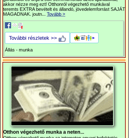
akkor nézze meg ezt! Otthonról végezhető munkával
teremts EXTRA bevételt és állandó, jövedelemforrást SAJÁT
MAGADNAK. joutn...
Tovább >
További részletek >>
Állás - munka
Otthon végezhető munka a neten...