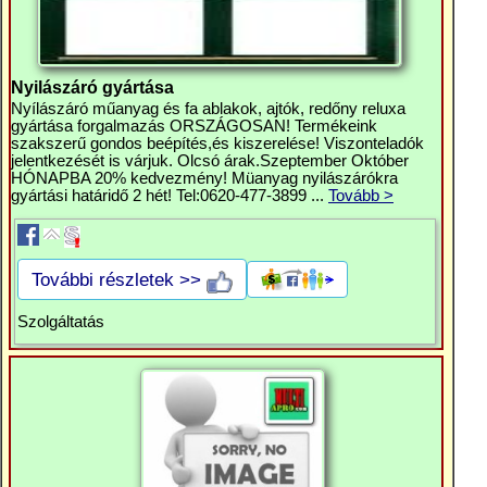
Nyilászáró gyártása
Nyílászáró műanyag és fa ablakok, ajtók, redőny reluxa
gyártása forgalmazás ORSZÁGOSAN! Termékeink
szakszerű gondos beépítés,és kiszerelése! Viszonteladók
jelentkezését is várjuk. Olcsó árak.Szeptember Október
HÓNAPBA 20% kedvezmény! Müanyag nyilászárókra
gyártási határidő 2 hét! Tel:0620-477-3899 ...
Tovább >
További részletek >>
Szolgáltatás