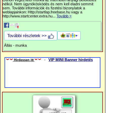
Otthon végezhető munka az interneten anyagi befektetés
nélkül. Nem ügynökösködés és nem kell eladni semmit
sem. További információk és fizetési bizonylatok a
weblapjainkon: Http://startlap.freebase.hu vagy a
http://www.startcenter.extra.hu...
Tovább >
További részletek >>
Állás - munka
-
VIP MINI Banner hirdetés
Hirdessen itt