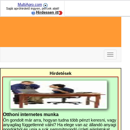
MultiApro.com
Saját apróhirdető ingyen, percek alatt!
Hirdessen itt
Toggle
navigation
-
-
Hirdetések
-
Otthoni internetes munka
Ön gondolt már arra, hogyan tudna több pénzt keresni, vagy
anyagilag függetlenné válni? Ha elege van az állandó anyagi
gondokból és unja a sok semmitmondó üzleti ajánlatokat,