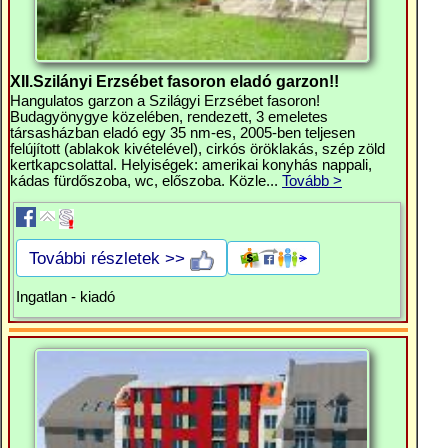
XII.Szilányi Erzsébet fasoron eladó garzon!!
Hangulatos garzon a Szilágyi Erzsébet fasoron!
Budagyönygye közelében, rendezett, 3 emeletes
társasházban eladó egy 35 nm-es, 2005-ben teljesen
felújított (ablakok kivételével), cirkós öröklakás, szép zöld
kertkapcsolattal. Helyiségek: amerikai konyhás nappali,
kádas fürdőszoba, wc, előszoba. Közle...
Tovább >
További részletek >>
Ingatlan - kiadó