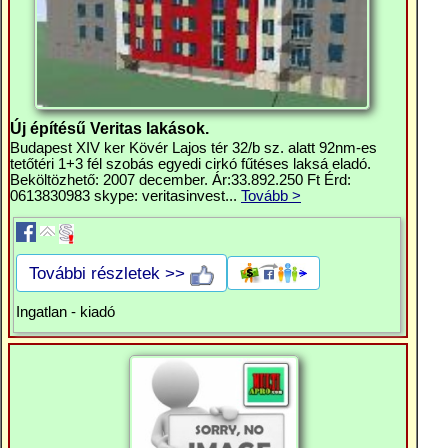
Új építésű Veritas lakások.
Budapest XIV ker Kövér Lajos tér 32/b sz. alatt 92nm-es
tetőtéri 1+3 fél szobás egyedi cirkó fűtéses laksá eladó.
Beköltözhető: 2007 december. Ár:33.892.250 Ft Érd:
0613830983 skype: veritasinvest...
Tovább >
További részletek >>
Ingatlan - kiadó