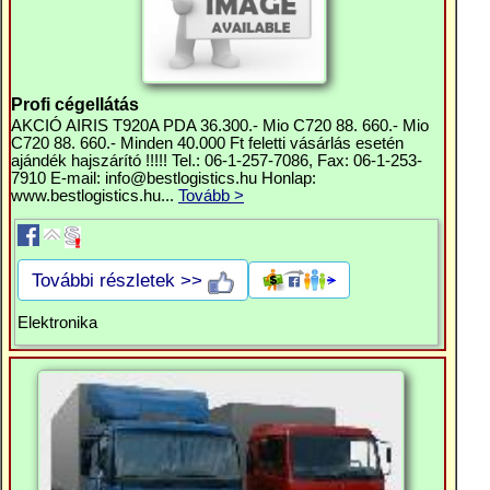
Profi cégellátás
AKCIÓ AIRIS T920A PDA 36.300.- Mio C720 88. 660.- Mio
C720 88. 660.- Minden 40.000 Ft feletti vásárlás esetén
ajándék hajszárító !!!!! Tel.: 06-1-257-7086, Fax: 06-1-253-
7910 E-mail:
info@bestlogistics.hu
Honlap:
www.bestlogistics.hu...
Tovább >
További részletek >>
Elektronika