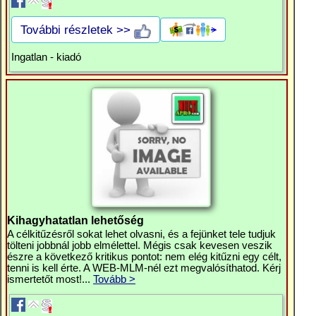
További részletek >>
Ingatlan - kiadó
Kihagyhatatlan lehetőség
A célkitűzésről sokat lehet olvasni, és a fejünket tele tudjuk
tölteni jobbnál jobb elmélettel. Mégis csak kevesen veszik
észre a következő kritikus pontot: nem elég kitűzni egy célt,
tenni is kell érte. A WEB-MLM-nél ezt megvalósíthatod. Kérj
ismertetőt most!...
Tovább >