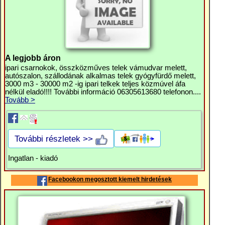
A legjobb áron
ipari csarnokok, összközműves telek vámudvar melett,
autószalon, szállodának alkalmas telek gyógyfürdő melett,
3000 m3 - 30000 m2 -ig ipari telkek teljes közmúvel áfa
nélkül eladó!!!! További információ 06305613680 telefonon....
Tovább >
További részletek >>
Ingatlan - kiadó
Facebookon megosztott kiemelt hirdetések