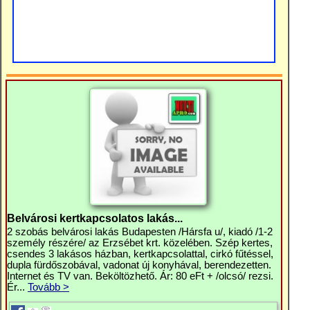
Belvárosi kertkapcsolatos lakás...
2 szobás belvárosi lakás Budapesten /Hársfa u/, kiadó /1-2
személy részére/ az Erzsébet krt. közelében. Szép kertes,
csendes 3 lakásos házban, kertkapcsolattal, cirkó fűtéssel,
dupla fürdőszobával, vadonat új konyhával, berendezetten.
Internet és TV van. Beköltözhető. Ár: 80 eFt + /olcsó/ rezsi.
Ér...
Tovább >