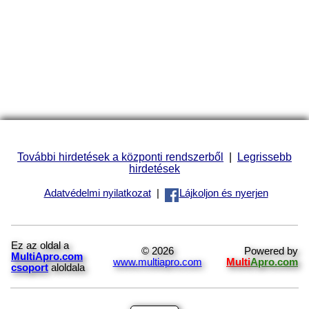
További hirdetések a központi rendszerből
|
Legrissebb
hirdetések
Adatvédelmi nyilatkozat
|
Lájkoljon és nyerjen
Ez az oldal a
© 2026
Powered by
MultiApro.com
www.multiapro.com
Multi
Apro.com
csoport
aloldala