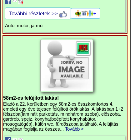
További részletek >>
Autó, motor, jármű
58m2-es felújított lakás!
Eladó a 22. kerületben egy 58m2-es összkomfortos 4.
emeleti egy éve tejesen felújított öröklakás! A lakásban 1+2
félszoba(laminált parkettás, mindhárom szoba), előszoba,
gardrob, spejz, konyha(beépített konyhabútor,
mosogatógép), külön wc, fürdőszoba található. A felújítás
magában foglalja az összes...
Tovább >