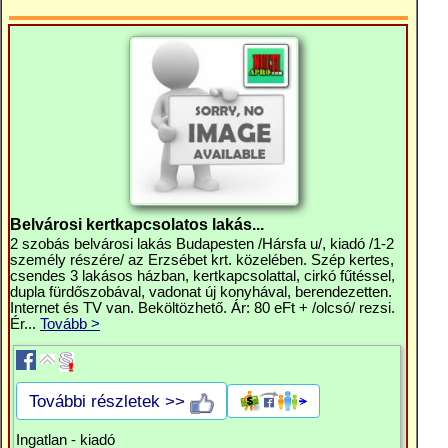
Belvárosi kertkapcsolatos lakás...
2 szobás belvárosi lakás Budapesten /Hársfa u/, kiadó /1-2
személy részére/ az Erzsébet krt. közelében. Szép kertes,
csendes 3 lakásos házban, kertkapcsolattal, cirkó fűtéssel,
dupla fürdőszobával, vadonat új konyhával, berendezetten.
Internet és TV van. Beköltözhető. Ár: 80 eFt + /olcsó/ rezsi.
Ér...
Tovább >
További részletek >>
Ingatlan - kiadó