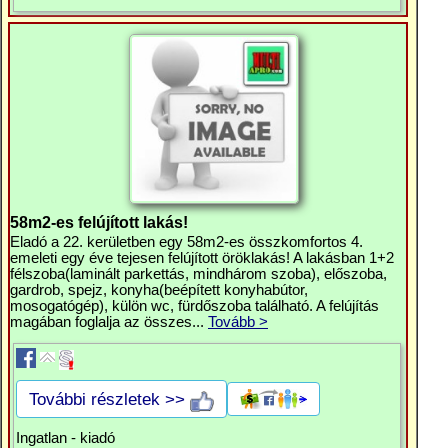
58m2-es felújított lakás!
Eladó a 22. kerületben egy 58m2-es összkomfortos 4.
emeleti egy éve tejesen felújított öröklakás! A lakásban 1+2
félszoba(laminált parkettás, mindhárom szoba), előszoba,
gardrob, spejz, konyha(beépített konyhabútor,
mosogatógép), külön wc, fürdőszoba található. A felújítás
magában foglalja az összes...
Tovább >
További részletek >>
Ingatlan - kiadó