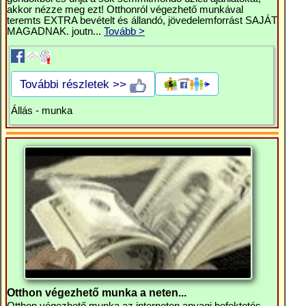
akkor nézze meg ezt! Otthonról végezhető munkával
teremts EXTRA bevételt és állandó, jövedelemforrást SAJÁT
MAGADNAK. joutn...
Tovább >
További részletek >>
Állás - munka
Otthon végezhető munka a neten...