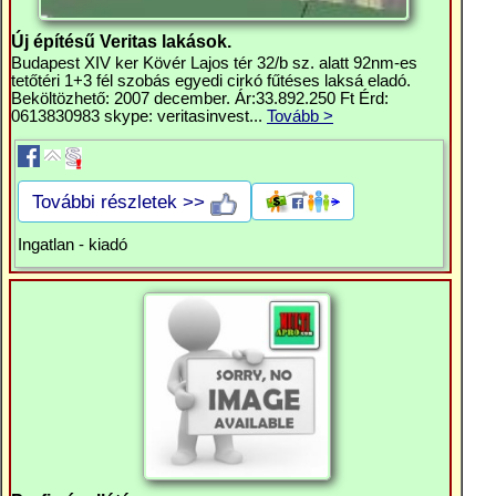
Új építésű Veritas lakások.
Budapest XIV ker Kövér Lajos tér 32/b sz. alatt 92nm-es
tetőtéri 1+3 fél szobás egyedi cirkó fűtéses laksá eladó.
Beköltözhető: 2007 december. Ár:33.892.250 Ft Érd:
0613830983 skype: veritasinvest...
Tovább >
További részletek >>
Ingatlan - kiadó