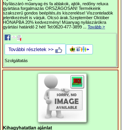
Nyílászáró műanyag és fa ablakok, ajtók, redőny reluxa
gyártása forgalmazás ORSZÁGOSAN! Termékeink
szakszerű gondos beépítés,és kiszerelése! Viszonteladók
jelentkezését is várjuk. Olcsó árak.Szeptember Október
HÓNAPBA 20% kedvezmény! Müanyag nyilászárókra
gyártási határidő 2 hét! Tel:0620-477-3899 ...
Tovább >
További részletek >>
Szolgáltatás
Kihagyhatatlan ajánlat