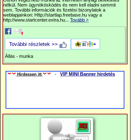
Otthon végezhető munka az interneten anyagi befektetés
nélkül. Nem ügynökösködés és nem kell eladni semmit
sem. További információk és fizetési bizonylatok a
weblapjainkon: Http://startlap.freebase.hu vagy a
http://www.startcenter.extra.hu...
Tovább >
További részletek >>
Állás - munka
-
VIP MINI Banner hirdetés
Hirdessen itt