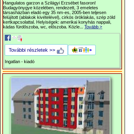
Hangulatos garzon a Szilágyi Erzsébet fasoron!
Budagyönygye közelében, rendezett, 3 emeletes
társasházban eladó egy 35 nm-es, 2005-ben teljesen
felújított (ablakok kivételével), cirkós öröklakás, szép zöld
kertkapcsolattal. Helyiségek: amerikai konyhás nappali,
kádas fürdőszoba, wc, előszoba. Közle...
Tovább >
További részletek >>
Ingatlan - kiadó