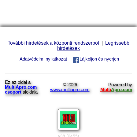
További hirdetések a központi rendszerből
|
Legrissebb
hirdetések
Adatvédelmi nyilatkozat
|
Lájkoljon és nyerjen
Ez az oldal a
© 2026
Powered by
MultiApro.com
www.multiapro.com
Multi
Apro.com
csoport
aloldala
v38 (2455)