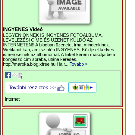
INGYENES Videó
LEGYEN ÖNNEK IS INGYENES FOTOALBUMA,
LEVELEZÉSI CÍME ÉS ÜZENET KÜLDŐ AZ
INTERNETEN!! A blogban üzenetet írhat mindenkinek.
Weblapot kap, ami szintén INGYENES. Küldje el kedves
ismerőseinek az albumomat. A linket kérem másolja be a
böngésző cím sorába, utána keresés.:
http://maroka.blog.xfree.hu Ha r...
Tovább >
További részletek >>
Internet