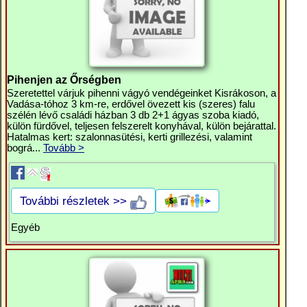
Pihenjen az Őrségben
Szeretettel várjuk pihenni vágyó vendégeinket Kisrákoson, a
Vadása-tóhoz 3 km-re, erdővel övezett kis (szeres) falu
szélén lévő családi házban 3 db 2+1 ágyas szoba kiadó,
külön fürdővel, teljesen felszerelt konyhával, külön bejárattal.
Hatalmas kert: szalonnasütési, kerti grillezési, valamint
bográ...
Tovább >
További részletek >>
Egyéb