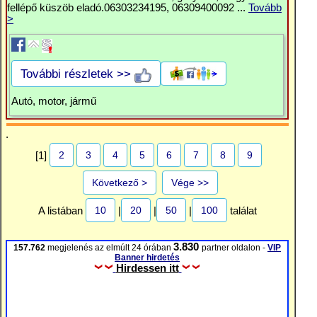
fellépő küszöb eladó.06303234195, 06309400092 ...
Tovább
>
További részletek >>
Autó, motor, jármű
.
2
3
4
5
6
7
8
9
[1]
Következő >
Vége >>
10
20
50
100
A listában
|
|
|
találat
3.830
157.762
megjelenés az elmúlt 24 órában
partner oldalon -
VIP
Banner hirdetés
Hirdessen itt