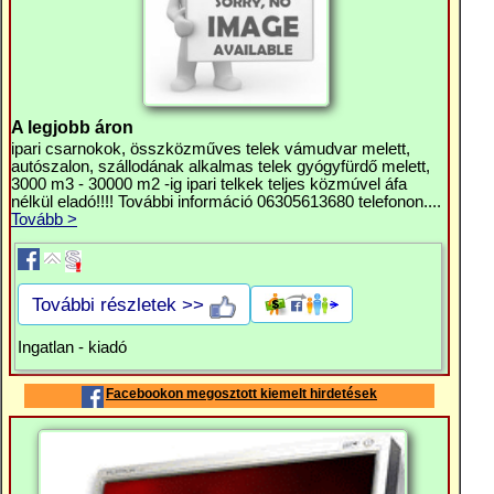
A legjobb áron
ipari csarnokok, összközműves telek vámudvar melett,
autószalon, szállodának alkalmas telek gyógyfürdő melett,
3000 m3 - 30000 m2 -ig ipari telkek teljes közmúvel áfa
nélkül eladó!!!! További információ 06305613680 telefonon....
Tovább >
További részletek >>
Ingatlan - kiadó
Facebookon megosztott kiemelt hirdetések