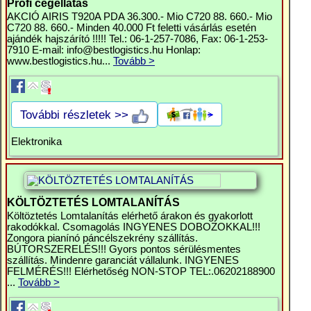
Profi cégellátás
AKCIÓ AIRIS T920A PDA 36.300.- Mio C720 88. 660.- Mio
C720 88. 660.- Minden 40.000 Ft feletti vásárlás esetén
ajándék hajszárító !!!!! Tel.: 06-1-257-7086, Fax: 06-1-253-
7910 E-mail:
info@bestlogistics.hu
Honlap:
www.bestlogistics.hu...
Tovább >
További részletek >>
Elektronika
KÖLTÖZTETÉS LOMTALANÍTÁS
Költöztetés Lomtalanítás elérhető árakon és gyakorlott
rakodókkal. Csomagolás INGYENES DOBOZOKKAL!!!
Zongora pianínó páncélszekrény szállítás.
BÚTORSZERELÉS!!! Gyors pontos sérülésmentes
szállítás. Mindenre garanciát vállalunk. INGYENES
FELMÉRÉS!!! Elérhetőség NON-STOP TEL:.06202188900
...
Tovább >