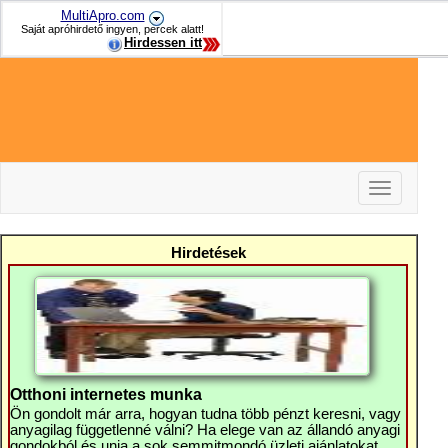
MultiApro.com
Saját apróhirdető ingyen, percek alatt!
Hirdessen itt
Toggle
navigation
-
-
Hirdetések
-
Otthoni internetes munka
Ön gondolt már arra, hogyan tudna több pénzt keresni, vagy
anyagilag függetlenné válni? Ha elege van az állandó anyagi
gondokból és unja a sok semmitmondó üzleti ajánlatokat,