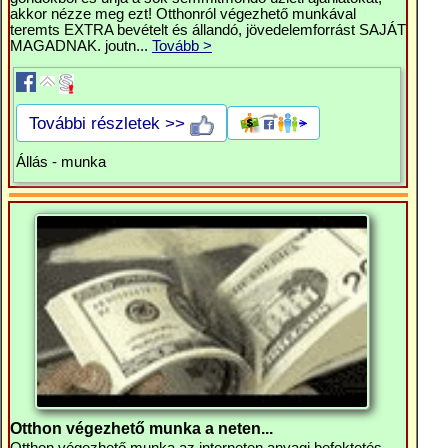
akkor nézze meg ezt! Otthonról végezhető munkával
teremts EXTRA bevételt és állandó, jövedelemforrást SAJÁT
MAGADNAK. joutn...
Tovább >
További részletek >>
Állás - munka
Otthon végezhető munka a neten...