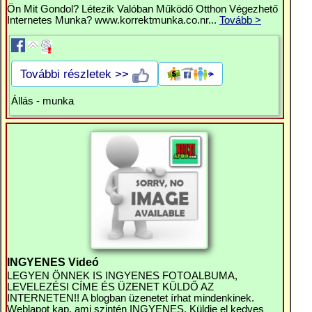
Ön Mit Gondol? Létezik Valóban Működő Otthon Végezhető
Internetes Munka? www.korrektmunka.co.nr...
Tovább >
További részletek >>
Állás - munka
INGYENES Videó
LEGYEN ÖNNEK IS INGYENES FOTOALBUMA,
LEVELEZÉSI CÍME ÉS ÜZENET KÜLDŐ AZ
INTERNETEN!! A blogban üzenetet írhat mindenkinek.
Weblapot kap, ami szintén INGYENES. Küldje el kedves