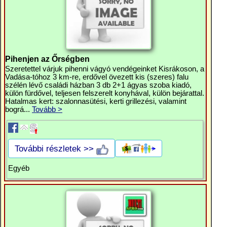
Pihenjen az Őrségben
Szeretettel várjuk pihenni vágyó vendégeinket Kisrákoson, a
Vadása-tóhoz 3 km-re, erdővel övezett kis (szeres) falu
szélén lévő családi házban 3 db 2+1 ágyas szoba kiadó,
külön fürdővel, teljesen felszerelt konyhával, külön bejárattal.
Hatalmas kert: szalonnasütési, kerti grillezési, valamint
bográ...
Tovább >
További részletek >>
Egyéb