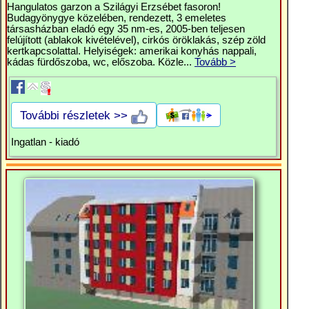
Hangulatos garzon a Szilágyi Erzsébet fasoron!
Budagyönygye közelében, rendezett, 3 emeletes
társasházban eladó egy 35 nm-es, 2005-ben teljesen
felújított (ablakok kivételével), cirkós öröklakás, szép zöld
kertkapcsolattal. Helyiségek: amerikai konyhás nappali,
kádas fürdőszoba, wc, előszoba. Közle...
Tovább >
További részletek >>
Ingatlan - kiadó