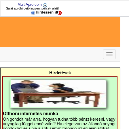
MultiApro.com
Saját apróhirdető ingyen, percek alatt!
Hirdessen itt
Toggle
navigation
-
-
Hirdetések
-
Otthoni internetes munka
Ön gondolt már arra, hogyan tudna több pénzt keresni, vagy
anyagilag függetlenné válni? Ha elege van az állandó anyagi
gondokból és unja a sok semmitmondó üzleti ajánlatokat,