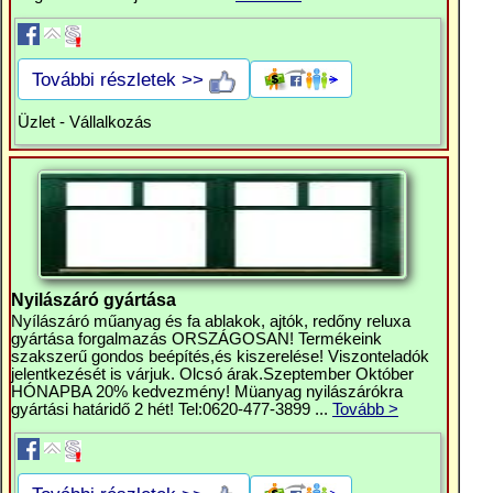
További részletek >>
Üzlet - Vállalkozás
Nyilászáró gyártása
Nyílászáró műanyag és fa ablakok, ajtók, redőny reluxa
gyártása forgalmazás ORSZÁGOSAN! Termékeink
szakszerű gondos beépítés,és kiszerelése! Viszonteladók
jelentkezését is várjuk. Olcsó árak.Szeptember Október
HÓNAPBA 20% kedvezmény! Müanyag nyilászárókra
gyártási határidő 2 hét! Tel:0620-477-3899 ...
Tovább >