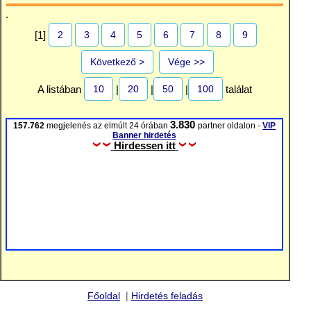
.
2
3
4
5
6
7
8
9
[1]
Következő >
Vége >>
10
20
50
100
A listában
|
|
|
találat
3.830
157.762
megjelenés az elmúlt 24 órában
partner oldalon -
VIP
Banner hirdetés
Hirdessen itt
|
Főoldal
Hirdetés feladás