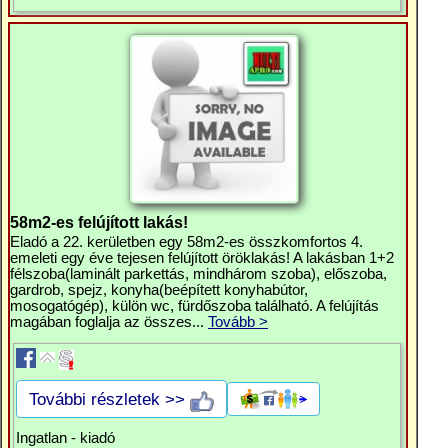
58m2-es felújított lakás!
Eladó a 22. kerületben egy 58m2-es összkomfortos 4.
emeleti egy éve tejesen felújított öröklakás! A lakásban 1+2
félszoba(laminált parkettás, mindhárom szoba), előszoba,
gardrob, spejz, konyha(beépített konyhabútor,
mosogatógép), külön wc, fürdőszoba található. A felújítás
magában foglalja az összes...
Tovább >
További részletek >>
Ingatlan - kiadó