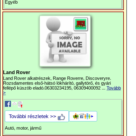
Egyéb
Land Rover
Land Rover alkatrészek, Range Roverre, Discoveryre.
Rozsdamentes első-hátsó lökhárító, gallytörő, és gyári
fellépő küszöb eladó.06303234195, 06309400092 ...
Tovább
>
További részletek >>
Autó, motor, jármű