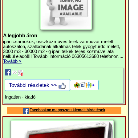
A legjobb áron
ipari csarnokok, összközműves telek vámudvar melett,
autószalon, szállodának alkalmas telek gyógyfürdő melett,
3000 m3 - 30000 m2 -ig ipari telkek teljes közmúvel áfa
nélkül eladó!!!! További információ 06305613680 telefonon....
Tovább >
További részletek >>
Ingatlan - kiadó
Facebookon megosztott kiemelt hirdetések