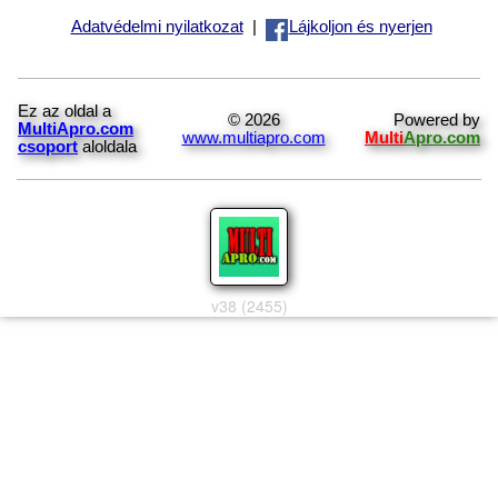
Adatvédelmi nyilatkozat
|
Lájkoljon és nyerjen
Ez az oldal a
© 2026
Powered by
MultiApro.com
www.multiapro.com
Multi
Apro.com
csoport
aloldala
v38 (2455)