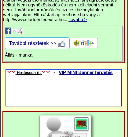
Otthon végezhető munka az interneten anyagi befektetés
nélkül. Nem ügynökösködés és nem kell eladni semmit
sem. További információk és fizetési bizonylatok a
weblapjainkon: Http://startlap.freebase.hu vagy a
http://www.startcenter.extra.hu...
Tovább >
További részletek >>
Állás - munka
-
VIP MINI Banner hirdetés
Hirdessen itt