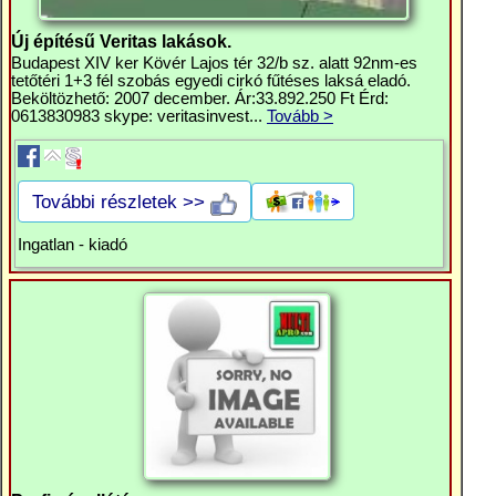
Új építésű Veritas lakások.
Budapest XIV ker Kövér Lajos tér 32/b sz. alatt 92nm-es
tetőtéri 1+3 fél szobás egyedi cirkó fűtéses laksá eladó.
Beköltözhető: 2007 december. Ár:33.892.250 Ft Érd:
0613830983 skype: veritasinvest...
Tovább >
További részletek >>
Ingatlan - kiadó