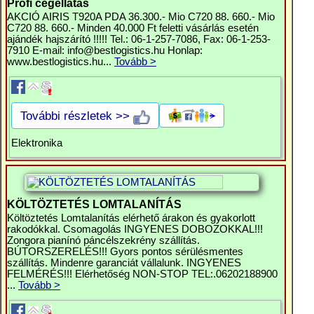
Profi cégellátás
AKCIÓ AIRIS T920A PDA 36.300.- Mio C720 88. 660.- Mio
C720 88. 660.- Minden 40.000 Ft feletti vásárlás esetén
ajándék hajszárító !!!!! Tel.: 06-1-257-7086, Fax: 06-1-253-
7910 E-mail:
info@bestlogistics.hu
Honlap:
www.bestlogistics.hu...
Tovább >
További részletek >>
Elektronika
KÖLTÖZTETÉS LOMTALANÍTÁS
Költöztetés Lomtalanítás elérhető árakon és gyakorlott
rakodókkal. Csomagolás INGYENES DOBOZOKKAL!!!
Zongora pianínó páncélszekrény szállítás.
BÚTORSZERELÉS!!! Gyors pontos sérülésmentes
szállítás. Mindenre garanciát vállalunk. INGYENES
FELMÉRÉS!!! Elérhetőség NON-STOP TEL:.06202188900
...
Tovább >