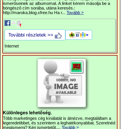
ismerőseinek az albumomat. A linket kérem másolja be a
böngésző cím sorába, utána keresés.:
http://maroka.blog.xfree.hu Ha r...
Tovább >
További részletek >>
Internet
Különleges lehetőség.
Több marketinges cég kínálatát is átnézve, megtaláltam a
legeredetibbet, és szerintem a leghatékonyabbat. Szeretnéd
megismerni? Kérj ismertetőt....
Tovább >