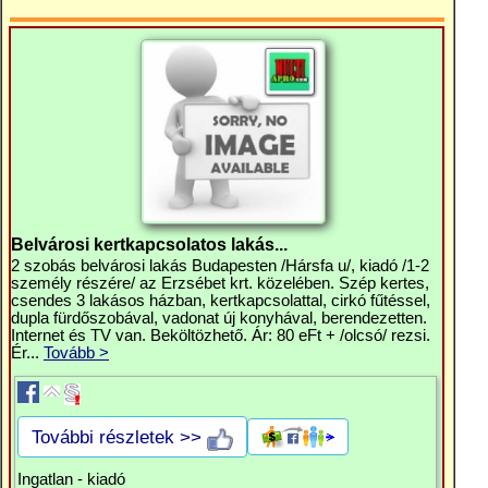
Belvárosi kertkapcsolatos lakás...
2 szobás belvárosi lakás Budapesten /Hársfa u/, kiadó /1-2
személy részére/ az Erzsébet krt. közelében. Szép kertes,
csendes 3 lakásos házban, kertkapcsolattal, cirkó fűtéssel,
dupla fürdőszobával, vadonat új konyhával, berendezetten.
Internet és TV van. Beköltözhető. Ár: 80 eFt + /olcsó/ rezsi.
Ér...
Tovább >
További részletek >>
Ingatlan - kiadó