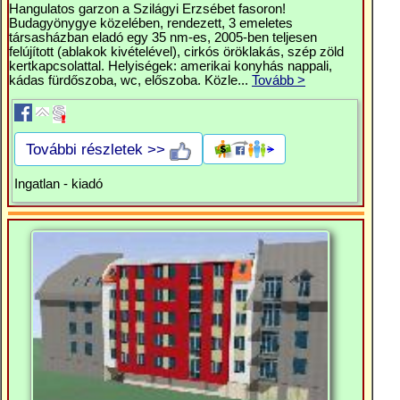
Hangulatos garzon a Szilágyi Erzsébet fasoron!
Budagyönygye közelében, rendezett, 3 emeletes
társasházban eladó egy 35 nm-es, 2005-ben teljesen
felújított (ablakok kivételével), cirkós öröklakás, szép zöld
kertkapcsolattal. Helyiségek: amerikai konyhás nappali,
kádas fürdőszoba, wc, előszoba. Közle...
Tovább >
További részletek >>
Ingatlan - kiadó