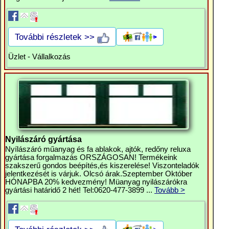
További részletek >>
Üzlet - Vállalkozás
Nyilászáró gyártása
Nyílászáró műanyag és fa ablakok, ajtók, redőny reluxa
gyártása forgalmazás ORSZÁGOSAN! Termékeink
szakszerű gondos beépítés,és kiszerelése! Viszonteladók
jelentkezését is várjuk. Olcsó árak.Szeptember Október
HÓNAPBA 20% kedvezmény! Müanyag nyilászárókra
gyártási határidő 2 hét! Tel:0620-477-3899 ...
Tovább >