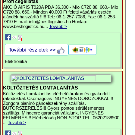
Profi cégellátás
AKCIÓ AIRIS T920A PDA 36.300.- Mio C720 88. 660.- Mio
C720 88. 660.- Minden 40.000 Ft feletti vásárlás esetén
ajándék hajszárító !!!!! Tel.: 06-1-257-7086, Fax: 06-1-253-
7910 E-mail:
info@bestlogistics.hu
Honlap:
www.bestlogistics.hu...
Tovább >
További részletek >>
Elektronika
KÖLTÖZTETÉS LOMTALANÍTÁS
Költöztetés Lomtalanítás elérhető árakon és gyakorlott
rakodókkal. Csomagolás INGYENES DOBOZOKKAL!!!
Zongora pianínó páncélszekrény szállítás.
BÚTORSZERELÉS!!! Gyors pontos sérülésmentes
szállítás. Mindenre garanciát vállalunk. INGYENES
FELMÉRÉS!!! Elérhetőség NON-STOP TEL:.06202188900
...
Tovább >