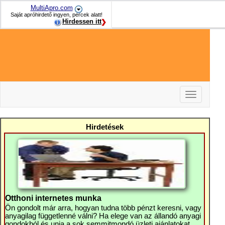
MultiApro.com
Saját apróhirdető ingyen, percek alatt!
Hirdessen itt
Toggle
navigation
-
-
Hirdetések
-
Otthoni internetes munka
Ön gondolt már arra, hogyan tudna több pénzt keresni, vagy
anyagilag függetlenné válni? Ha elege van az állandó anyagi
gondokból és unja a sok semmitmondó üzleti ajánlatokat,