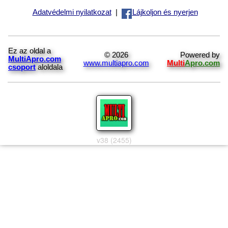
Adatvédelmi nyilatkozat
|
Lájkoljon és nyerjen
Ez az oldal a
© 2026
Powered by
MultiApro.com
www.multiapro.com
Multi
Apro.com
csoport
aloldala
v38 (2455)