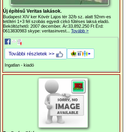
Új építésű Veritas lakások.
Budapest XIV ker Kövér Lajos tér 32/b sz. alatt 92nm-es
tetőtéri 1+3 fél szobás egyedi cirkó fűtéses laksá eladó.
Beköltözhető: 2007 december. Ár:33.892.250 Ft Érd:
0613830983 skype: veritasinvest...
Tovább >
További részletek >>
Ingatlan - kiadó