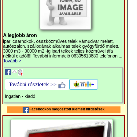
A legjobb áron
ipari csarnokok, összközműves telek vámudvar melett,
autószalon, szállodának alkalmas telek gyógyfürdő melett,
3000 m3 - 30000 m2 -ig ipari telkek teljes közmúvel áfa
nélkül eladó!!!! További információ 06305613680 telefonon....
Tovább >
További részletek >>
Ingatlan - kiadó
Facebookon megosztott kiemelt hirdetések