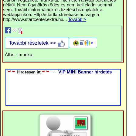
Otthon végezhető munka az interneten anyagi befektetés
nélkül. Nem ügynökösködés és nem kell eladni semmit
sem. További információk és fizetési bizonylatok a
weblapjainkon: Http://startlap.freebase.hu vagy a
http://www.startcenter.extra.hu...
Tovább >
További részletek >>
Állás - munka
-
VIP MINI Banner hirdetés
Hirdessen itt