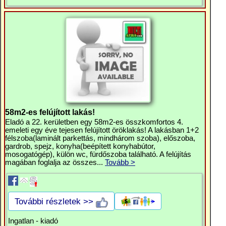
58m2-es felújított lakás!
Eladó a 22. kerületben egy 58m2-es összkomfortos 4.
emeleti egy éve tejesen felújított öröklakás! A lakásban 1+2
félszoba(laminált parkettás, mindhárom szoba), előszoba,
gardrob, spejz, konyha(beépített konyhabútor,
mosogatógép), külön wc, fürdőszoba található. A felújítás
magában foglalja az összes...
Tovább >
További részletek >>
Ingatlan - kiadó