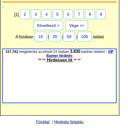
.
2
3
4
5
6
7
8
9
[1]
Következő >
Vége >>
10
20
50
100
A listában
|
|
|
találat
3.830
157.762
megjelenés az elmúlt 24 órában
partner oldalon -
VIP
Banner hirdetés
Hirdessen itt
|
Főoldal
Hirdetés feladás