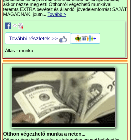
akkor nézze meg ezt! Otthonról végezhető munkával
teremts EXTRA bevételt és állandó, jövedelemforrást SAJÁT
MAGADNAK. joutn...
Tovább >
További részletek >>
Állás - munka
Otthon végezhető munka a neten...