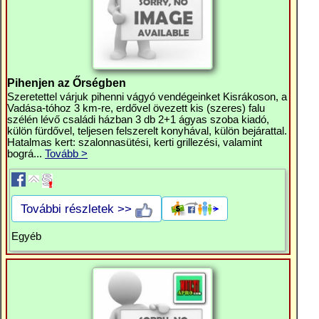
Pihenjen az Őrségben
Szeretettel várjuk pihenni vágyó vendégeinket Kisrákoson, a
Vadása-tóhoz 3 km-re, erdővel övezett kis (szeres) falu
szélén lévő családi házban 3 db 2+1 ágyas szoba kiadó,
külön fürdővel, teljesen felszerelt konyhával, külön bejárattal.
Hatalmas kert: szalonnasütési, kerti grillezési, valamint
bográ...
Tovább >
További részletek >>
Egyéb