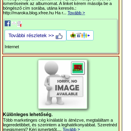
ismerőseinek az albumomat. A linket kérem másolja be a
böngésző cím sorába, utána keresés.:
http://maroka.blog.xfree.hu Ha r...
Tovább >
További részletek >>
Internet
Különleges lehetőség.
Több marketinges cég kínálatát is átnézve, megtaláltam a
legeredetibbet, és szerintem a leghatékonyabbat. Szeretnéd
megismerni? Kérj ismertetőt....
Tovább >