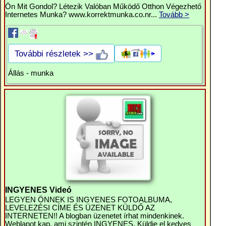
Ön Mit Gondol? Létezik Valóban Működő Otthon Végezhető
Internetes Munka? www.korrektmunka.co.nr...
Tovább >
További részletek >>
Állás - munka
INGYENES Videó
LEGYEN ÖNNEK IS INGYENES FOTOALBUMA,
LEVELEZÉSI CÍME ÉS ÜZENET KÜLDŐ AZ
INTERNETEN!! A blogban üzenetet írhat mindenkinek.
Weblapot kap, ami szintén INGYENES. Küldje el kedves