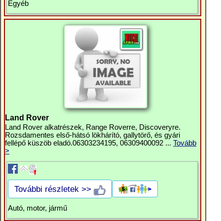
Egyéb
Land Rover
Land Rover alkatrészek, Range Roverre, Discoveryre.
Rozsdamentes első-hátsó lökhárító, gallytörő, és gyári
fellépő küszöb eladó.06303234195, 06309400092 ...
Tovább
>
További részletek >>
Autó, motor, jármű