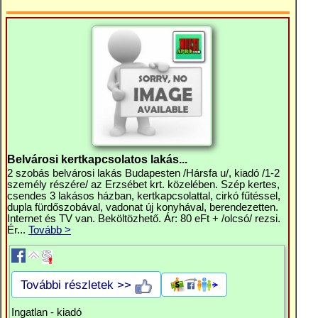
Belvárosi kertkapcsolatos lakás...
2 szobás belvárosi lakás Budapesten /Hársfa u/, kiadó /1-2
személy részére/ az Erzsébet krt. közelében. Szép kertes,
csendes 3 lakásos házban, kertkapcsolattal, cirkó fűtéssel,
dupla fürdőszobával, vadonat új konyhával, berendezetten.
Internet és TV van. Beköltözhető. Ár: 80 eFt + /olcsó/ rezsi.
Ér...
Tovább >
További részletek >>
Ingatlan - kiadó