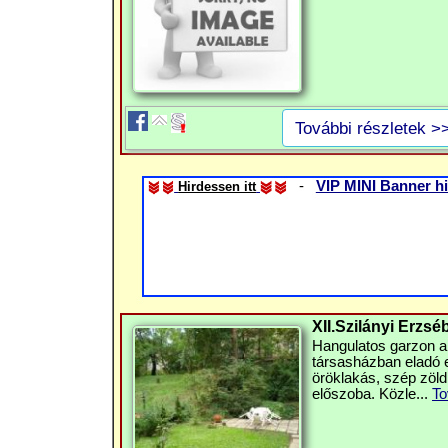
További részletek >
-
VIP MINI Banner hi
Hirdessen itt
XII.Szilányi Erzsé
Hangulatos garzon a
társasházban eladó eg
öröklakás, szép zöld
előszoba. Közle...
To