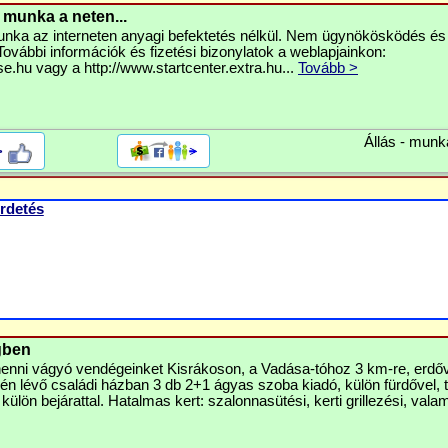
munka a neten...
nka az interneten anyagi befektetés nélkül. Nem ügynökösködés és
ovábbi információk és fizetési bizonylatok a weblapjainkon:
ase.hu vagy a http://www.startcenter.extra.hu...
Tovább >
Állás - munk
>
rdetés
gben
ihenni vágyó vendégeinket Kisrákoson, a Vadása-tóhoz 3 km-re, erdőv
élén lévő családi házban 3 db 2+1 ágyas szoba kiadó, külön fürdővel, 
 külön bejárattal. Hatalmas kert: szalonnasütési, kerti grillezési, valam