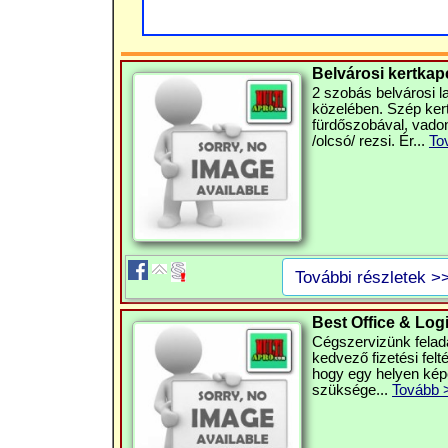
Belvárosi kertkapc
2 szobás belvárosi l
közelében. Szép kert
fürdőszobával, vadon
/olcsó/ rezsi. Ér...
To
További részletek >
Best Office & Log
Cégszervizünk felada
kedvező fizetési felté
hogy egy helyen kép
szüksége...
Tovább 