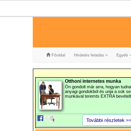
Fõoldal
Hirdetés feladás >
Egyéb
Otthoni internetes munka
Ön gondolt már arra, hogyan tudna
anyagi gondokból és unja a sok se
munkával teremts EXTRA bevételt
További részletek >