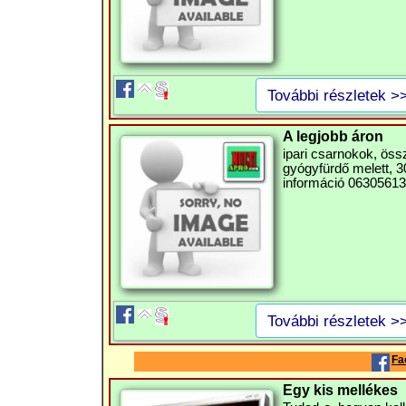
További részletek >
A legjobb áron
ipari csarnokok, ös
gyógyfürdő melett, 30
információ 063056136
További részletek >
Fa
Egy kis mellékes