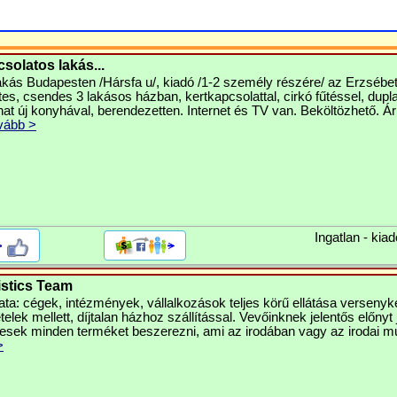
solatos lakás...
akás Budapesten /Hársfa u/, kiadó /1-2 személy részére/ az Erzsébet 
es, csendes 3 lakásos házban, kertkapcsolattal, cirkó fűtéssel, dupl
at új konyhával, berendezetten. Internet és TV van. Beköltözhető. Ár
vább >
Ingatlan - kiad
>
istics Team
ta: cégek, intézmények, vállalkozások teljes körű ellátása versenyk
telek mellett, díjtalan házhoz szállítással. Vevőinknek jelentős előnyt 
esek minden terméket beszerezni, ami az irodában vagy az irodai 
>