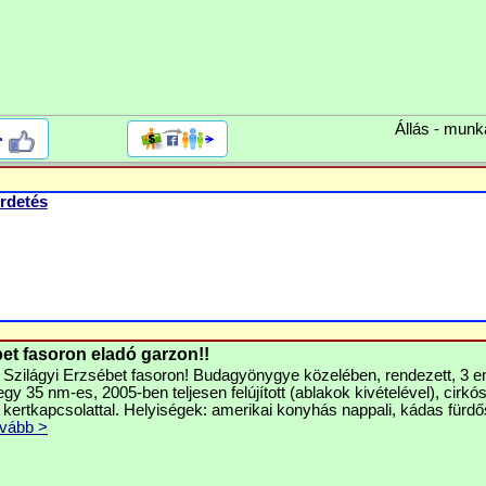
Állás - munk
>
rdetés
bet fasoron eladó garzon!!
 Szilágyi Erzsébet fasoron! Budagyönygye közelében, rendezett, 3 e
y 35 nm-es, 2005-ben teljesen felújított (ablakok kivételével), cirkó
 kertkapcsolattal. Helyiségek: amerikai konyhás nappali, kádas fürd
vább >