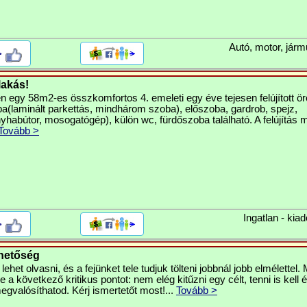
Autó, motor, járm
>
lakás!
en egy 58m2-es összkomfortos 4. emeleti egy éve tejesen felújított ör
a(laminált parkettás, mindhárom szoba), előszoba, gardrob, spejz,
yhabútor, mosogatógép), külön wc, fürdőszoba található. A felújítás
Tovább >
Ingatlan - kiad
>
ehetőség
lehet olvasni, és a fejünket tele tudjuk tölteni jobbnál jobb elmélettel
a következő kritikus pontot: nem elég kitűzni egy célt, tenni is kell é
valósíthatod. Kérj ismertetőt most!...
Tovább >