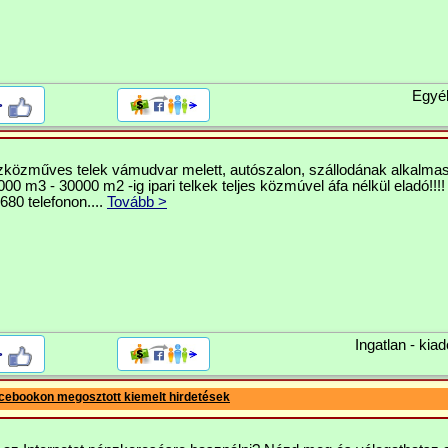
Egyé
>
szközműves telek vámudvar melett, autószalon, szállodának alkalmas
00 m3 - 30000 m2 -ig ipari telkek teljes közmúvel áfa nélkül eladó!!!!
80 telefonon....
Tovább >
Ingatlan - kiad
>
cebookon megosztott kiemelt hirdetések