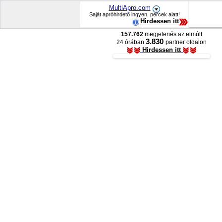
MultiApro.com
Saját apróhirdető ingyen, percek alatt!
Hirdessen itt
157.762
megjelenés az elmúlt
3.830
24 órában
partner oldalon
Hirdessen itt