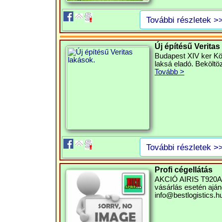
További részletek >
Új építésű Veritas
Budapest XIV ker Köv
laksá eladó. Beköltö
Tovább >
További részletek >
Profi cégellátás
AKCIÓ AIRIS T920A P
vásárlás esetén ajánd
info@bestlogistics.h