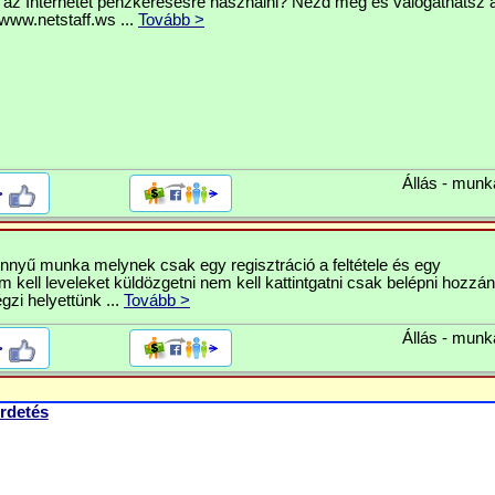
 az Internetet pénzkeresésre használni? Nézd meg és válogathatsz a
www.netstaff.ws ...
Tovább >
Állás - munk
>
nnyű munka melynek csak egy regisztráció a feltétele és egy
 kell leveleket küldözgetni nem kell kattintgatni csak belépni hozzán
égzi helyettünk ...
Tovább >
Állás - munk
>
rdetés