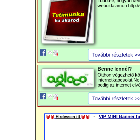
Tudod-e, hogyan kell
weboldalamon http://
További részletek >
Benne lennél?
Otthon végezhető kö
internetkapcsolat.Nem
pedig az internet elv
További részletek >
-
VIP MINI Banner hi
Hirdessen itt