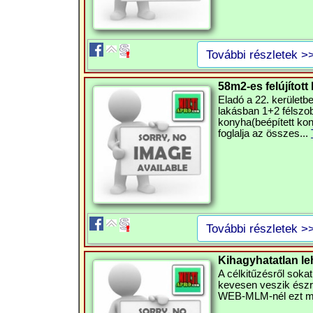
További részletek >
58m2-es felújított 
Eladó a 22. kerületb
lakásban 1+2 félszob
konyha(beépített kon
foglalja az összes...
További részletek >
Kihagyhatatlan l
A célkitűzésről sokat 
kevesen veszik észre 
WEB-MLM-nél ezt meg