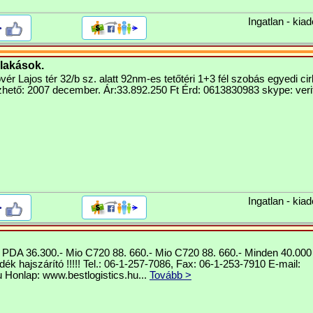
Ingatlan - kiad
>
 lakások.
ér Lajos tér 32/b sz. alatt 92nm-es tetőtéri 1+3 fél szobás egyedi ci
zhető: 2007 december. Ár:33.892.250 Ft Érd: 0613830983 skype: verit
Ingatlan - kiad
>
DA 36.300.- Mio C720 88. 660.- Mio C720 88. 660.- Minden 40.000 Ft
ék hajszárító !!!!! Tel.: 06-1-257-7086, Fax: 06-1-253-7910 E-mail:
u
Honlap: www.bestlogistics.hu...
Tovább >