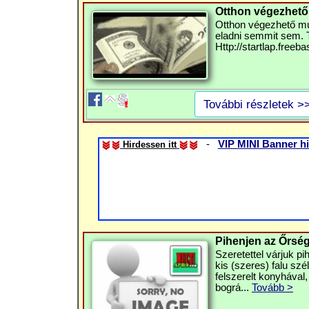
Otthon végezhető 
Otthon végezhető mu
eladni semmit sem. T
Http://startlap.freeb
További részletek >
-
VIP MINI Banner hi
Hirdessen itt
Pihenjen az Őrsé
Szeretettel várjuk p
kis (szeres) falu sz
felszerelt konyhával,
bográ...
Tovább >