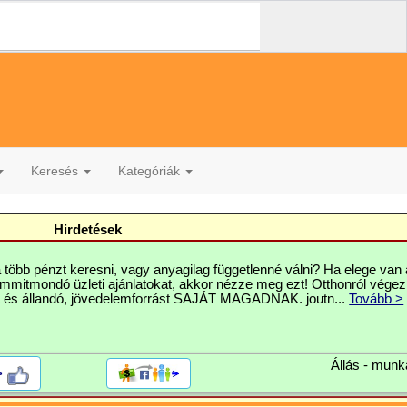
Keresés
Kategóriák
Hirdetések
 több pénzt keresni, vagy anyagilag függetlenné válni? Ha elege van 
mmitmondó üzleti ajánlatokat, akkor nézze meg ezt! Otthonról vége
 és állandó, jövedelemforrást SAJÁT MAGADNAK. joutn...
Tovább >
Állás - munk
>