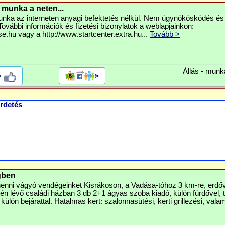
munka a neten...
nka az interneten anyagi befektetés nélkül. Nem ügynökösködés és
ovábbi információk és fizetési bizonylatok a weblapjainkon:
ase.hu vagy a http://www.startcenter.extra.hu...
Tovább >
Állás - munk
>
rdetés
gben
ihenni vágyó vendégeinket Kisrákoson, a Vadása-tóhoz 3 km-re, erdőv
élén lévő családi házban 3 db 2+1 ágyas szoba kiadó, külön fürdővel, 
 külön bejárattal. Hatalmas kert: szalonnasütési, kerti grillezési, valam