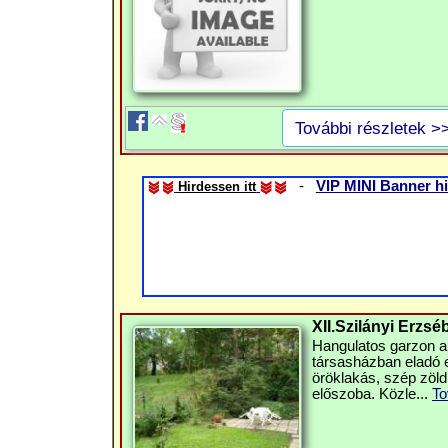
További részletek >
-
VIP MINI Banner hi
Hirdessen itt
XII.Szilányi Erzsé
Hangulatos garzon a
társasházban eladó eg
öröklakás, szép zöld
előszoba. Közle...
To