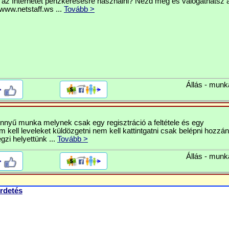
 az Internetet pénzkeresésre használni? Nézd meg és válogathatsz a
www.netstaff.ws ...
Tovább >
Állás - munk
>
nnyű munka melynek csak egy regisztráció a feltétele és egy
 kell leveleket küldözgetni nem kell kattintgatni csak belépni hozzán
égzi helyettünk ...
Tovább >
Állás - munk
>
rdetés