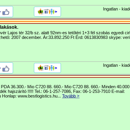
Ingatlan - kiad
>
 lakások.
ér Lajos tér 32/b sz. alatt 92nm-es tetőtéri 1+3 fél szobás egyedi ci
zhető: 2007 december. Ár:33.892.250 Ft Érd: 0613830983 skype: verit
Ingatlan - kiad
>
DA 36.300.- Mio C720 88. 660.- Mio C720 88. 660.- Minden 40.000 Ft
ék hajszárító !!!!! Tel.: 06-1-257-7086, Fax: 06-1-253-7910 E-mail:
u
Honlap: www.bestlogistics.hu...
Tovább >