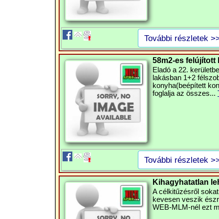
További részletek >
58m2-es felújított 
Eladó a 22. kerületb
lakásban 1+2 félszob
konyha(beépített kon
foglalja az összes...
További részletek >
Kihagyhatatlan l
A célkitűzésről sokat 
kevesen veszik észre 
WEB-MLM-nél ezt meg