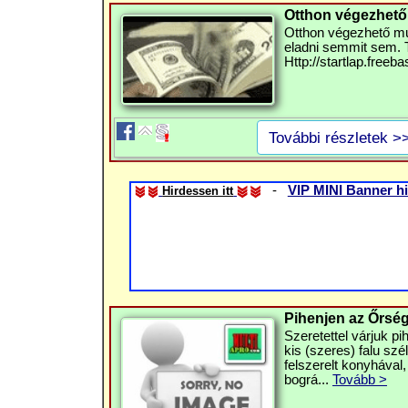
Otthon végezhető 
Otthon végezhető mu
eladni semmit sem. T
Http://startlap.freeb
További részletek >
-
VIP MINI Banner hi
Hirdessen itt
Pihenjen az Őrsé
Szeretettel várjuk p
kis (szeres) falu sz
felszerelt konyhával,
bográ...
Tovább >