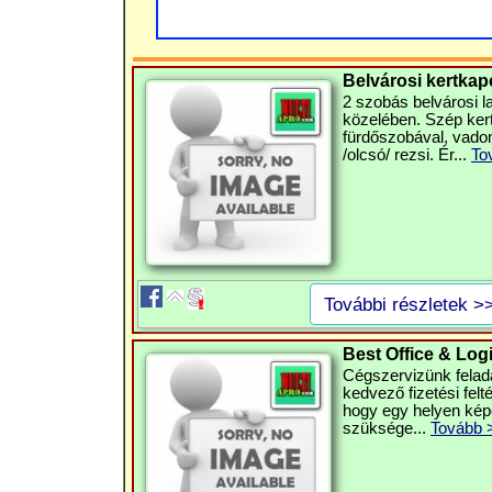
Belvárosi kertkapc
2 szobás belvárosi l
közelében. Szép kert
fürdőszobával, vadon
/olcsó/ rezsi. Ér...
To
További részletek >
Best Office & Log
Cégszervizünk felada
kedvező fizetési felté
hogy egy helyen kép
szüksége...
Tovább 