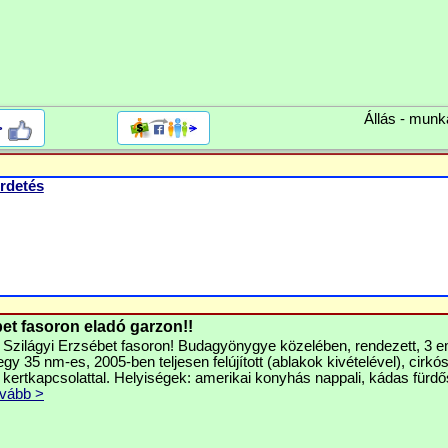
Állás - munk
>
rdetés
bet fasoron eladó garzon!!
 Szilágyi Erzsébet fasoron! Budagyönygye közelében, rendezett, 3 e
y 35 nm-es, 2005-ben teljesen felújított (ablakok kivételével), cirkó
 kertkapcsolattal. Helyiségek: amerikai konyhás nappali, kádas fürd
vább >