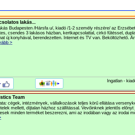
solatos lakás...
akás Budapesten /Hársfa u/, kiadó /1-2 személy részére/ az Erzsébet 
es, csendes 3 lakásos házban, kertkapcsolattal, cirkó fűtéssel, dupl
at új konyhával, berendezetten. Internet és TV van. Beköltözhető. Ár
vább >
Ingatlan - kiad
>
istics Team
ta: cégek, intézmények, vállalkozások teljes körű ellátása versenyk
telek mellett, díjtalan házhoz szállítással. Vevőinknek jelentős előnyt 
esek minden terméket beszerezni, ami az irodában vagy az irodai 
>