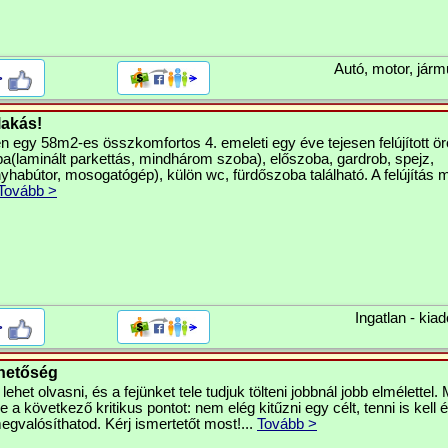
Autó, motor, járm
>
lakás!
en egy 58m2-es összkomfortos 4. emeleti egy éve tejesen felújított ör
a(laminált parkettás, mindhárom szoba), előszoba, gardrob, spejz,
yhabútor, mosogatógép), külön wc, fürdőszoba található. A felújítás
Tovább >
Ingatlan - kiad
>
ehetőség
lehet olvasni, és a fejünket tele tudjuk tölteni jobbnál jobb elmélettel
a következő kritikus pontot: nem elég kitűzni egy célt, tenni is kell é
valósíthatod. Kérj ismertetőt most!...
Tovább >