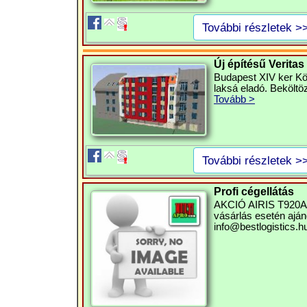
További részletek >
Új építésű Veritas
Budapest XIV ker Köv
laksá eladó. Beköltö
Tovább >
További részletek >
Profi cégellátás
AKCIÓ AIRIS T920A P
vásárlás esetén ajánd
info@bestlogistics.h