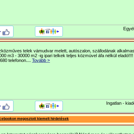
Egyé
>
szközműves telek vámudvar melett, autószalon, szállodának alkalmas
00 m3 - 30000 m2 -ig ipari telkek teljes közmúvel áfa nélkül eladó!!!!
80 telefonon....
Tovább >
Ingatlan - kiad
>
cebookon megosztott kiemelt hirdetések