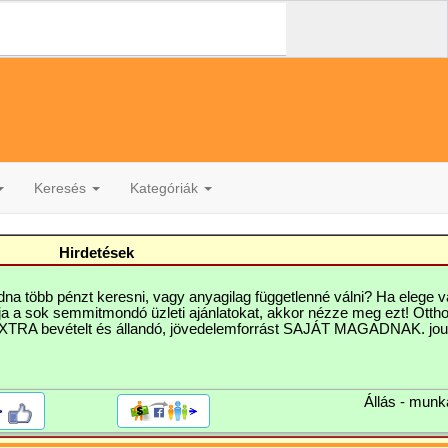
Keresés
Kategóriák
Hirdetések
dna több pénzt keresni, vagy anyagilag függetlenné válni? Ha elege 
ja a sok semmitmondó üzleti ajánlatokat, akkor nézze meg ezt! Ottho
XTRA bevételt és állandó, jövedelemforrást SAJÁT MAGADNAK. jout
Állás - munk
>