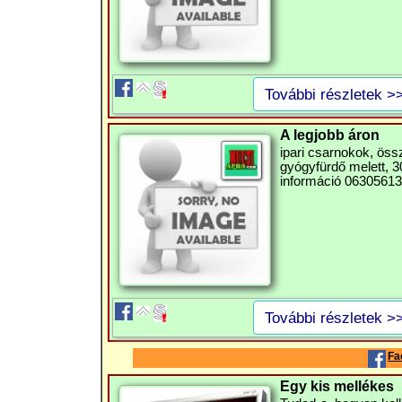
További részletek >
A legjobb áron
ipari csarnokok, ös
gyógyfürdő melett, 30
információ 063056136
További részletek >
Fa
Egy kis mellékes