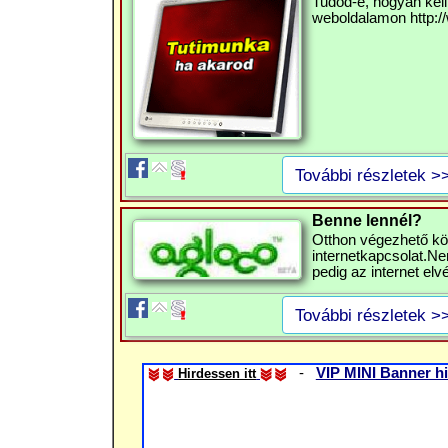
Tudod-e, hogyan kell
weboldalamon http://
További részletek >
Benne lennél?
Otthon végezhető kö
internetkapcsolat.Nem
pedig az internet elv
További részletek >
-
VIP MINI Banner hi
Hirdessen itt