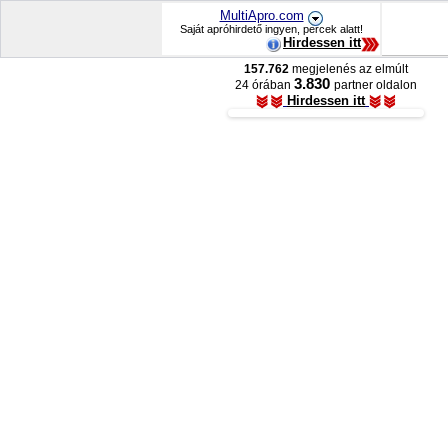
MultiApro.com
Saját apróhirdető ingyen, percek alatt!
Hirdessen itt
157.762
megjelenés az elmúlt
3.830
24 órában
partner oldalon
Hirdessen itt